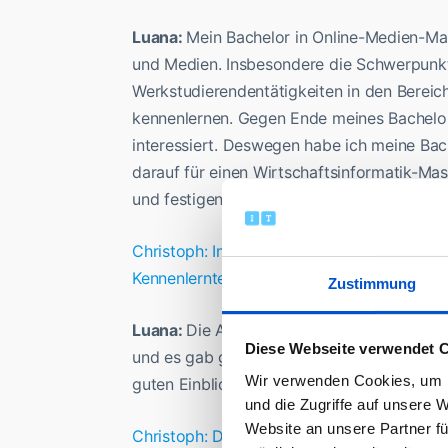
Luana:
Mein Bachelor in Online-Medien-Ma
und Medien. Insbesondere die Schwerpunkt
Werkstudierendentätigkeiten in den Berei
kennenlernen. Gegen Ende meines Bachelors
interessiert. Deswegen habe ich meine Ba
darauf für einen Wirtschaftsinformatik-Ma
und festigen kann.
Christoph: Im Rahmen der Bewerbung und 
Kennenlerntermin digital kennenlernen. Wi
Zustimmung
Luana:
Die Atmosphäre des Termins war sehr
Diese Webseite verwendet 
und es gab genügend Zeit für Fragen. Auß
Wir verwenden Cookies, um I
guten Einblick in die Arbeit bei Airbus geg
und die Zugriffe auf unsere 
Website an unsere Partner fü
Christoph: Das Feedback wird Airbus sicher