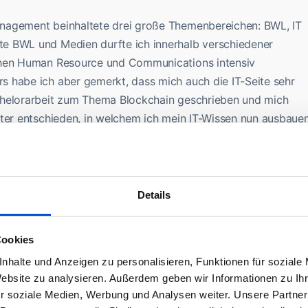
nagement beinhaltete drei große Themenbereichen: BWL, IT
e BWL und Medien durfte ich innerhalb verschiedener
chen Human Resource und Communications intensiv
 habe ich aber gemerkt, dass mich auch die IT-Seite sehr
chelorarbeit zum Thema Blockchain geschrieben und mich
ster entschieden, in welchem ich mein IT-Wissen nun ausbaue
des Auswahlprozesses konntest du Airbus in einem
e hat dir der Termin gefallen und was konntest du mitnehmen?
Details
 locker und freundlich. Es wurde sehr viel zu Airbus erklärt
Cookies
erdem haben sich mehrere Mitarbeitende vorgestellt und eine
nhalte und Anzeigen zu personalisieren, Funktionen für soziale
eben. Insgesamt hat mir der Termin sehr gefallen!
Website zu analysieren. Außerdem geben wir Informationen zu I
r soziale Medien, Werbung und Analysen weiter. Unsere Partner
lich freuen.