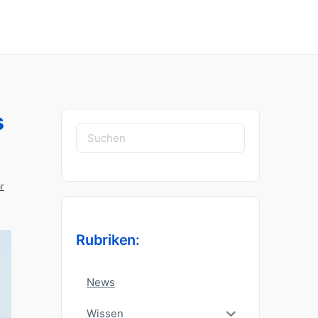
s
Suchen
nach:
r
Rubriken:
News
Wissen