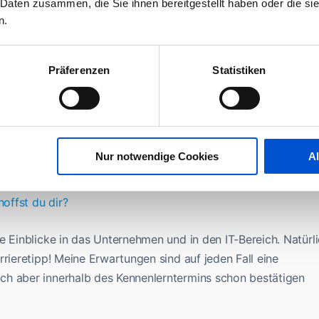
 Daten zusammen, die Sie ihnen bereitgestellt haben oder die s
ung anstellen? Gibt es einen besonderen Wunsch, den du dir
n.
nkretes Vorhaben habe ich nicht. Die Förderung wird mir ab
Präferenzen
Statistiken
 auf meine letzten Semester des Masters zu konzentrieren.
 und steigender Preise ist eine finanzielle Entlastung immer gu
Nur notwendige Cookies
A
 wird dir Sascha Goldner (Head of IT Service Delivery
persönlicher Mentor zur Seite stehen. Was sind deine
offst du dir?
e Einblicke in das Unternehmen und in den IT-Bereich. Natürl
rrieretipp! Meine Erwartungen sind auf jeden Fall eine
ch aber innerhalb des Kennenlerntermins schon bestätigen