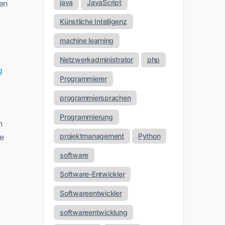
java
JavaScript
en
Künstliche Intelligenz
machine learning
Netzwerkadministrator
php
g
Programmierer
programmiersprachen
Programmierung
n
projektmanagement
Python
ie
software
Software-Entwickler
Softwareentwickler
softwareentwicklung