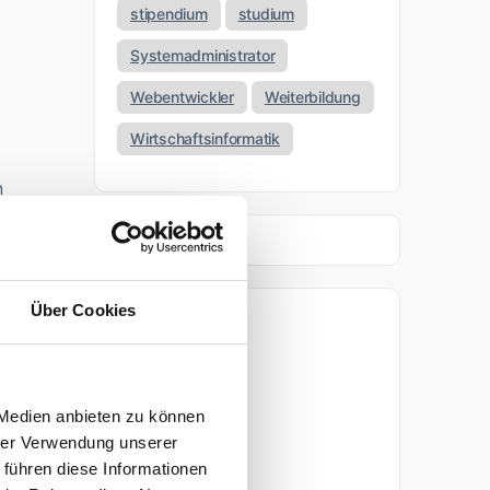
stipendium
studium
Systemadministrator
Webentwickler
Weiterbildung
Wirtschaftsinformatik
n
Über Cookies
Archiv
n
April 2026
 Medien anbieten zu können
März 2026
hrer Verwendung unserer
 führen diese Informationen
November 2025