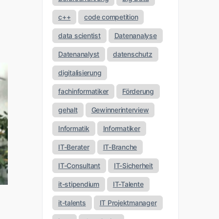
c++
code competition
data scientist
Datenanalyse
Datenanalyst
datenschutz
digitalisierung
fachinformatiker
Förderung
gehalt
Gewinnerinterview
Informatik
Informatiker
IT-Berater
IT-Branche
IT-Consultant
IT-Sicherheit
it-stipendium
IT-Talente
it-talents
IT Projektmanager