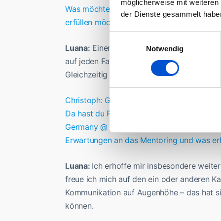
möglicherweise mit weiteren
Was möchtest du mit der monetären Förder
der Dienste gesammelt habe
erfüllen möchtest?
Einwilligungsauswahl
Luana:
Einen konkreten Wunsch oder ein ko
Notwendig
auf jeden Fall die Möglichkeit geben, mich
Gleichzeitig motiviert es natürlich auch!
Christoph: Gerade in Zeiten hoher Inflation
Da hast du Recht. Zusätzlich zur Förderung
Germany @ Airbus Defence and Space) als 
Erwartungen an das Mentoring und was erh
Luana:
Ich erhoffe mir insbesondere weiter
freue ich mich auf den ein oder anderen Ka
Kommunikation auf Augenhöhe – das hat si
können.