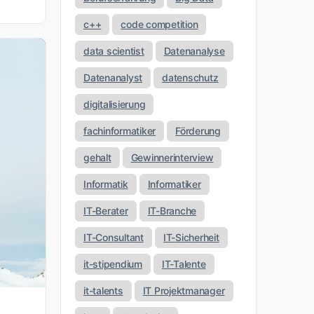
c++
code competition
data scientist
Datenanalyse
Datenanalyst
datenschutz
digitalisierung
fachinformatiker
Förderung
gehalt
Gewinnerinterview
Informatik
Informatiker
IT-Berater
IT-Branche
IT-Consultant
IT-Sicherheit
it-stipendium
IT-Talente
it-talents
IT Projektmanager