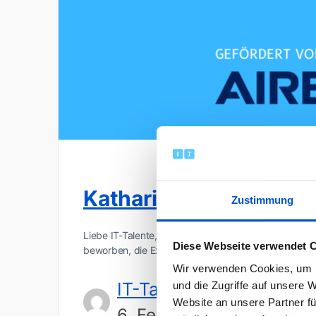
Katharina ist AIRBUS-S
Zustimmung
Liebe IT-Talente, heute möchten wir euch Katharina 
Diese Webseite verwendet 
beworben, die ExpertInnen von Airbus bei der Aus
Wir verwenden Cookies, um I
IT-Talents
und die Zugriffe auf unsere 
Website an unsere Partner fü
6. Februar 2023