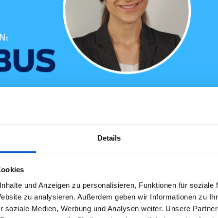
tipendiatin!
Details
vorstellen. Katharina hat sich im November auf das Airbus-IT-Stipendi
Cookies
wahl überzeugt…
nhalte und Anzeigen zu personalisieren, Funktionen für soziale
Website zu analysieren. Außerdem geben wir Informationen zu I
r soziale Medien, Werbung und Analysen weiter. Unsere Partner
0
Kommen