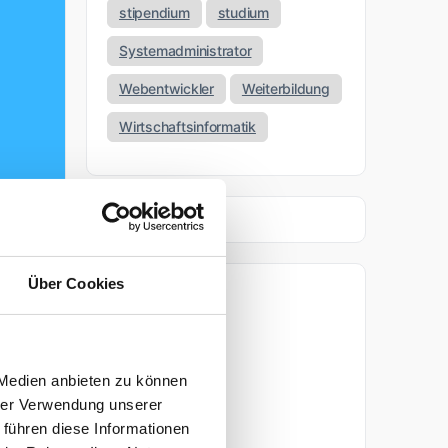
stipendium
studium
Systemadministrator
Webentwickler
Weiterbildung
Wirtschaftsinformatik
Über Cookies
Archiv
um
April 2026
 Medien anbieten zu können
März 2026
hrer Verwendung unserer
 führen diese Informationen
tar
November 2025