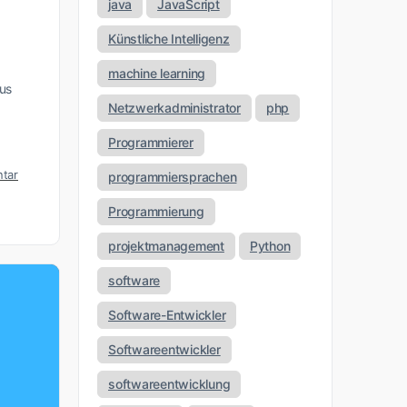
java
JavaScript
Künstliche Intelligenz
machine learning
bus
Netzwerkadministrator
php
Programmierer
tar
programmiersprachen
Programmierung
projektmanagement
Python
software
Software-Entwickler
Softwareentwickler
softwareentwicklung