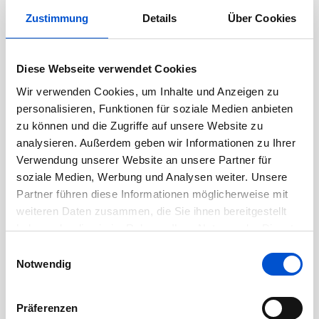
Zustimmung
Details
Über Cookies
August 2022
Juli 2022
Juni 2022
Diese Webseite verwendet Cookies
Mai 2022
Wir verwenden Cookies, um Inhalte und Anzeigen zu
personalisieren, Funktionen für soziale Medien anbieten
April 2022
zu können und die Zugriffe auf unsere Website zu
März 2022
analysieren. Außerdem geben wir Informationen zu Ihrer
Februar 2022
Verwendung unserer Website an unsere Partner für
Januar 2022
soziale Medien, Werbung und Analysen weiter. Unsere
Partner führen diese Informationen möglicherweise mit
Dezember 2021
weiteren Daten zusammen, die Sie ihnen bereitgestellt
November 2021
haben oder die sie im Rahmen Ihrer Nutzung der Dienste
Oktober 2021
gesammelt haben.
Einwilligungsauswahl
Notwendig
September 2021
August 2021
Präferenzen
Juli 2021