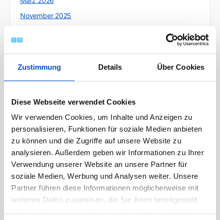
März 2026
November 2025
Oktober 2025
Juli 2025
Juni 2025
Zustimmung
Details
Über Cookies
Mai 2025
April 2025
Diese Webseite verwendet Cookies
März 2025
Wir verwenden Cookies, um Inhalte und Anzeigen zu
Februar 2025
personalisieren, Funktionen für soziale Medien anbieten
Januar 2025
zu können und die Zugriffe auf unsere Website zu
Dezember 2024
analysieren. Außerdem geben wir Informationen zu Ihrer
Verwendung unserer Website an unsere Partner für
Oktober 2024
soziale Medien, Werbung und Analysen weiter. Unsere
September 2024
Partner führen diese Informationen möglicherweise mit
August 2024
weiteren Daten zusammen, die Sie ihnen bereitgestellt
haben oder die sie im Rahmen Ihrer Nutzung der Dienste
Juli 2024