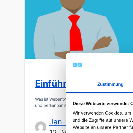
Einführung: Grundlag
Zustimmung
Was ist Webentwicklung? Bei Webentwicklung geht e
Diese Webseite verwendet 
und bedienbar ist. Dies kann beispielsweise ein Onl
Wir verwenden Cookies, um I
Jan-Dirk Kranz
und die Zugriffe auf unsere 
Website an unsere Partner fü
12. Mai 2018