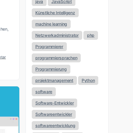
java
JavaScript
Künstliche Intelligenz
machine learning
chen,
Netzwerkadministrator
php
Programmierer
tar
programmiersprachen
Programmierung
projektmanagement
Python
software
Software-Entwickler
Softwareentwickler
softwareentwicklung