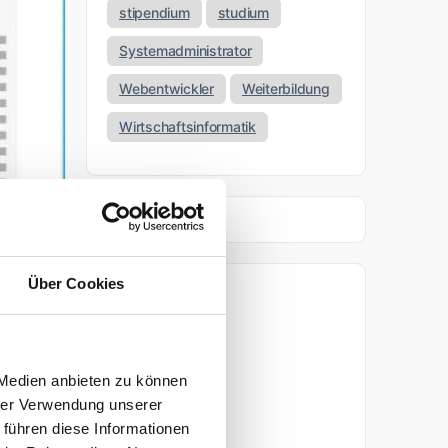
stipendium
studium
Systemadministrator
Webentwickler
Weiterbildung
Wirtschaftsinformatik
Über Cookies
Archiv
ufbar
April 2026
 Medien anbieten zu können
März 2026
hrer Verwendung unserer
 führen diese Informationen
tar
November 2025