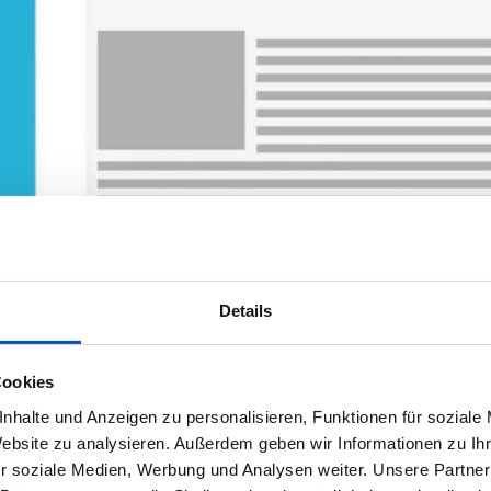
en der Webentwicklung
Details
s darum, ein Programm zu erschaffen, welches im Internet (Web) aufr
Cookies
ineshop,…
nhalte und Anzeigen zu personalisieren, Funktionen für soziale
Website zu analysieren. Außerdem geben wir Informationen zu I
r soziale Medien, Werbung und Analysen weiter. Unsere Partner
0
Kommen