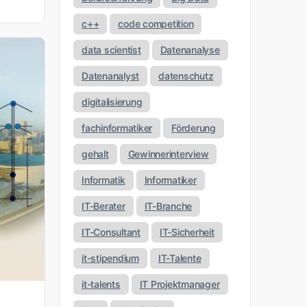
c++
code competition
data scientist
Datenanalyse
Datenanalyst
datenschutz
digitalisierung
fachinformatiker
Förderung
gehalt
Gewinnerinterview
Informatik
Informatiker
IT-Berater
IT-Branche
IT-Consultant
IT-Sicherheit
it-stipendium
IT-Talente
it-talents
IT Projektmanager