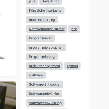
java
JavaScript
,
Künstliche Intelligenz
machine learning
Netzwerkadministrator
php
Programmierer
programmiersprachen
Programmierung
tar
projektmanagement
Python
software
Software-Entwickler
Softwareentwickler
softwareentwicklung