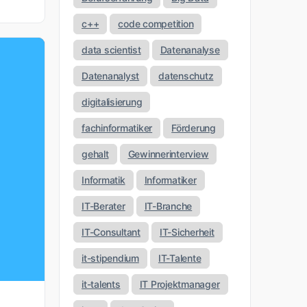
c++
code competition
data scientist
Datenanalyse
Datenanalyst
datenschutz
digitalisierung
fachinformatiker
Förderung
gehalt
Gewinnerinterview
Informatik
Informatiker
IT-Berater
IT-Branche
IT-Consultant
IT-Sicherheit
it-stipendium
IT-Talente
it-talents
IT Projektmanager