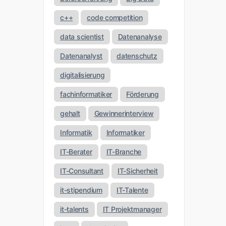
c++
code competition
data scientist
Datenanalyse
Datenanalyst
datenschutz
digitalisierung
fachinformatiker
Förderung
gehalt
Gewinnerinterview
Informatik
Informatiker
IT-Berater
IT-Branche
IT-Consultant
IT-Sicherheit
it-stipendium
IT-Talente
it-talents
IT Projektmanager