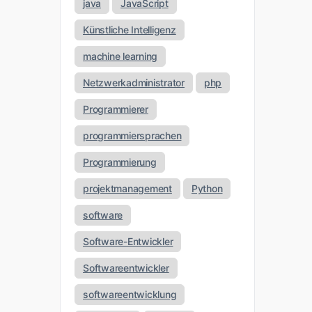
java
JavaScript
Künstliche Intelligenz
machine learning
Netzwerkadministrator
php
Programmierer
programmiersprachen
Programmierung
projektmanagement
Python
software
Software-Entwickler
Softwareentwickler
softwareentwicklung