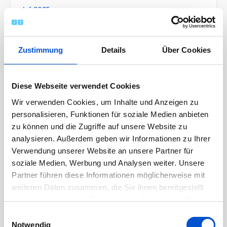
Juli 2025
Juni 2025
Mai 2025
Zustimmung
Details
Über Cookies
April 2025
März 2025
Diese Webseite verwendet Cookies
Februar 2025
Wir verwenden Cookies, um Inhalte und Anzeigen zu
Januar 2025
personalisieren, Funktionen für soziale Medien anbieten
Dezember 2024
zu können und die Zugriffe auf unsere Website zu
Oktober 2024
analysieren. Außerdem geben wir Informationen zu Ihrer
Verwendung unserer Website an unsere Partner für
September 2024
soziale Medien, Werbung und Analysen weiter. Unsere
August 2024
Partner führen diese Informationen möglicherweise mit
Juli 2024
weiteren Daten zusammen, die Sie ihnen bereitgestellt
Juni 2024
haben oder die sie im Rahmen Ihrer Nutzung der Dienste
gesammelt haben.
Mai 2024
Einwilligungsauswahl
Notwendig