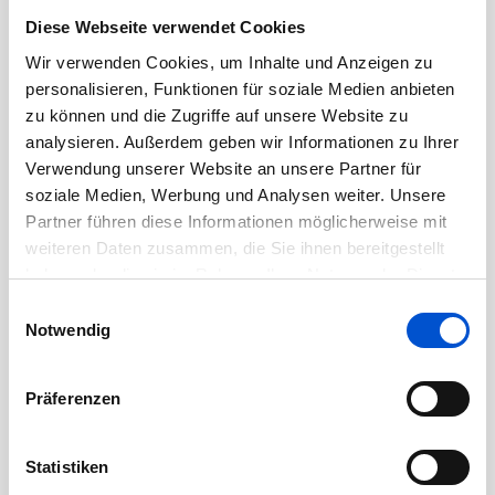
Diese Webseite verwendet Cookies
Wir verwenden Cookies, um Inhalte und Anzeigen zu
personalisieren, Funktionen für soziale Medien anbieten
Mehr anzeigen
zu können und die Zugriffe auf unsere Website zu
analysieren. Außerdem geben wir Informationen zu Ihrer
Verwendung unserer Website an unsere Partner für
soziale Medien, Werbung und Analysen weiter. Unsere
Partner führen diese Informationen möglicherweise mit
weiteren Daten zusammen, die Sie ihnen bereitgestellt
Suchen
haben oder die sie im Rahmen Ihrer Nutzung der Dienste
nach:
gesammelt haben.
Einwilligungsauswahl
Notwendig
Präferenzen
Rubriken:
Statistiken
News