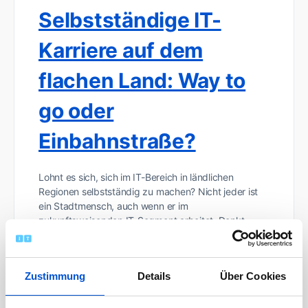
Selbstständige IT-
Karriere auf dem
flachen Land: Way to
go oder
Einbahnstraße?
Lohnt es sich, sich im IT-Bereich in ländlichen
Regionen selbstständig zu machen? Nicht jeder ist
ein Stadtmensch, auch wenn er im
zukunftsweisenden IT-Segment arbeitet. Denkt…
Jan-Dirk Kranz
0
Zustimmung
Details
Über Cookies
Kommentar
23. April 2019