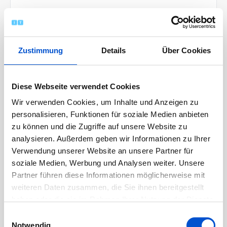
Januar 2023
Dezember 2022
November 2022
Zustimmung
Details
Über Cookies
Oktober 2022
September 2022
Diese Webseite verwendet Cookies
August 2022
Wir verwenden Cookies, um Inhalte und Anzeigen zu
Juli 2022
personalisieren, Funktionen für soziale Medien anbieten
Juni 2022
zu können und die Zugriffe auf unsere Website zu
Mai 2022
analysieren. Außerdem geben wir Informationen zu Ihrer
Verwendung unserer Website an unsere Partner für
April 2022
soziale Medien, Werbung und Analysen weiter. Unsere
März 2022
Partner führen diese Informationen möglicherweise mit
Februar 2022
weiteren Daten zusammen, die Sie ihnen bereitgestellt
haben oder die sie im Rahmen Ihrer Nutzung der Dienste
Januar 2022
gesammelt haben.
Einwilligungsauswahl
Dezember 2021
Notwendig