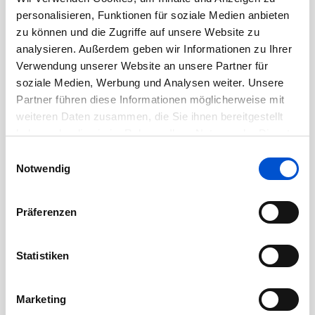
Oktober 2020
personalisieren, Funktionen für soziale Medien anbieten
September 2020
zu können und die Zugriffe auf unsere Website zu
August 2020
analysieren. Außerdem geben wir Informationen zu Ihrer
Verwendung unserer Website an unsere Partner für
Juli 2020
soziale Medien, Werbung und Analysen weiter. Unsere
Juni 2020
Partner führen diese Informationen möglicherweise mit
Mai 2020
weiteren Daten zusammen, die Sie ihnen bereitgestellt
April 2020
haben oder die sie im Rahmen Ihrer Nutzung der Dienste
gesammelt haben.
Einwilligungsauswahl
März 2020
Notwendig
Februar 2020
Januar 2020
Präferenzen
Dezember 2019
November 2019
Statistiken
Oktober 2019
September 2019
Marketing
August 2019