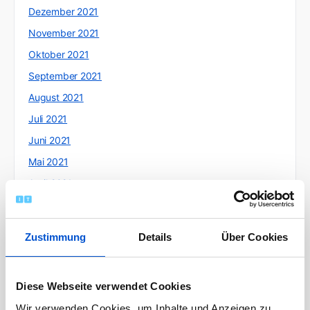
Dezember 2021
November 2021
Oktober 2021
September 2021
August 2021
Juli 2021
Juni 2021
Mai 2021
April 2021
März 2021
Februar 2021
Zustimmung
Details
Über Cookies
Januar 2021
Dezember 2020
Diese Webseite verwendet Cookies
November 2020
Wir verwenden Cookies, um Inhalte und Anzeigen zu