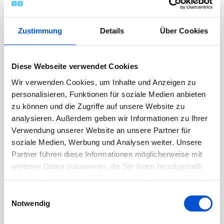
November 2022
Oktober 2022
Zustimmung
Details
Über Cookies
September 2022
August 2022
Diese Webseite verwendet Cookies
Juli 2022
Wir verwenden Cookies, um Inhalte und Anzeigen zu
Juni 2022
personalisieren, Funktionen für soziale Medien anbieten
Mai 2022
zu können und die Zugriffe auf unsere Website zu
April 2022
analysieren. Außerdem geben wir Informationen zu Ihrer
März 2022
Verwendung unserer Website an unsere Partner für
soziale Medien, Werbung und Analysen weiter. Unsere
Februar 2022
Partner führen diese Informationen möglicherweise mit
Januar 2022
weiteren Daten zusammen, die Sie ihnen bereitgestellt
Dezember 2021
haben oder die sie im Rahmen Ihrer Nutzung der Dienste
gesammelt haben.
November 2021
Einwilligungsauswahl
Notwendig
Oktober 2021
September 2021