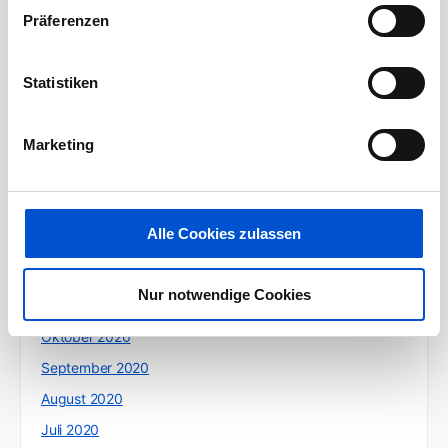
Präferenzen
August 2021
Juli 2021
Statistiken
Juni 2021
Mai 2021
Marketing
April 2021
März 2021
Februar 2021
Alle Cookies zulassen
Januar 2021
Dezember 2020
Nur notwendige Cookies
November 2020
Oktober 2020
September 2020
August 2020
Juli 2020