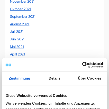
November 2021
Oktober 2021
September 2021
August 2021
Juli 2021
Juni 2021
Mai 2021
April 2021
März 2021
Februar 2021
Januar 2021
Zustimmung
Details
Über Cookies
Dezember 2020
November 2020
Diese Webseite verwendet Cookies
Oktober 2020
Wir verwenden Cookies, um Inhalte und Anzeigen zu
September 2020