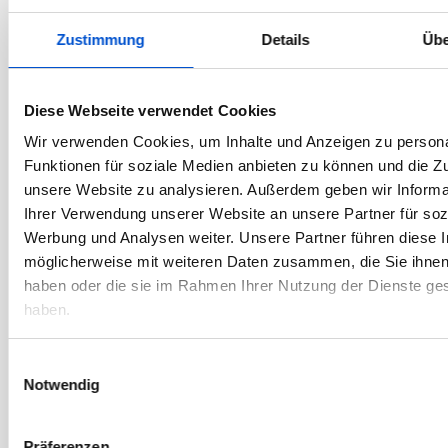
Oktober 2023
Zustimmung
Details
Übe
September 2023
August 2023
Diese Webseite verwendet Cookies
Juli 2023
Wir verwenden Cookies, um Inhalte und Anzeigen zu persona
Juni 2023
Funktionen für soziale Medien anbieten zu können und die Zug
Mai 2023
unsere Website zu analysieren. Außerdem geben wir Informa
April 2023
Ihrer Verwendung unserer Website an unsere Partner für soz
Werbung und Analysen weiter. Unsere Partner führen diese 
März 2023
möglicherweise mit weiteren Daten zusammen, die Sie ihnen 
Februar 2023
haben oder die sie im Rahmen Ihrer Nutzung der Dienste g
Januar 2023
haben.
Dezember 2022
Einwilligungsauswahl
November 2022
Notwendig
Oktober 2022
September 2022
Präferenzen