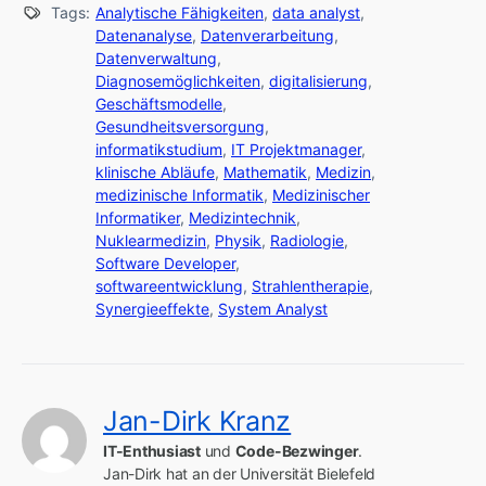
Tags:
Analytische Fähigkeiten
,
data analyst
,
Datenanalyse
,
Datenverarbeitung
,
Datenverwaltung
,
Diagnosemöglichkeiten
,
digitalisierung
,
Geschäftsmodelle
,
Gesundheitsversorgung
,
informatikstudium
,
IT Projektmanager
,
klinische Abläufe
,
Mathematik
,
Medizin
,
medizinische Informatik
,
Medizinischer
Informatiker
,
Medizintechnik
,
Nuklearmedizin
,
Physik
,
Radiologie
,
Software Developer
,
softwareentwicklung
,
Strahlentherapie
,
Synergieeffekte
,
System Analyst
Jan-Dirk Kranz
IT-Enthusiast
 und 
Code-Bezwinger
.

Jan-Dirk hat an der Universität Bielefeld 