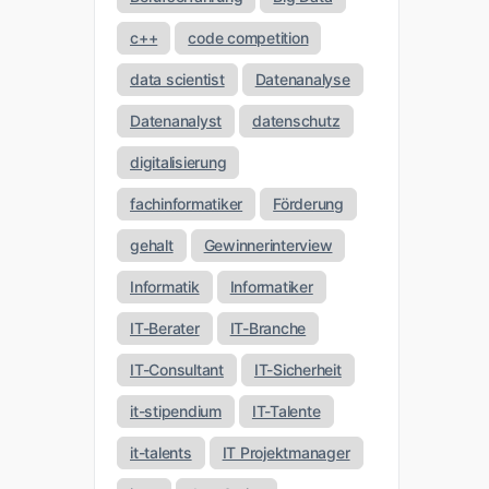
c++
code competition
data scientist
Datenanalyse
Datenanalyst
datenschutz
digitalisierung
fachinformatiker
Förderung
gehalt
Gewinnerinterview
Informatik
Informatiker
IT-Berater
IT-Branche
IT-Consultant
IT-Sicherheit
it-stipendium
IT-Talente
it-talents
IT Projektmanager