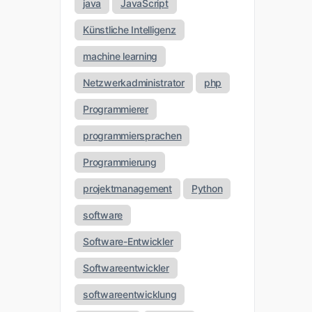
java
JavaScript
Künstliche Intelligenz
machine learning
Netzwerkadministrator
php
Programmierer
programmiersprachen
Programmierung
projektmanagement
Python
software
Software-Entwickler
Softwareentwickler
softwareentwicklung