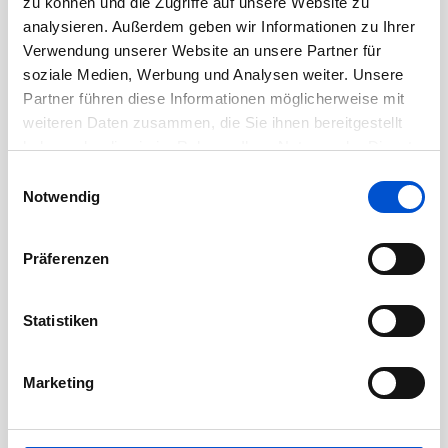
zu können und die Zugriffe auf unsere Website zu
Juli 2020
analysieren. Außerdem geben wir Informationen zu Ihrer
Juni 2020
Verwendung unserer Website an unsere Partner für
Mai 2020
soziale Medien, Werbung und Analysen weiter. Unsere
Partner führen diese Informationen möglicherweise mit
April 2020
weiteren Daten zusammen, die Sie ihnen bereitgestellt
März 2020
haben oder die sie im Rahmen Ihrer Nutzung der Dienste
Februar 2020
gesammelt haben.
Einwilligungsauswahl
Januar 2020
Notwendig
Dezember 2019
November 2019
Präferenzen
Oktober 2019
September 2019
Statistiken
August 2019
Juli 2019
Marketing
Juni 2019
Mai 2019