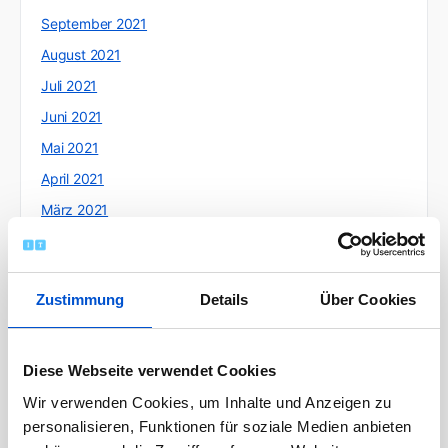
September 2021
August 2021
Juli 2021
Juni 2021
Mai 2021
April 2021
März 2021
Februar 2021
Januar 2021
Zustimmung
Details
Über Cookies
Dezember 2020
November 2020
Oktober 2020
Diese Webseite verwendet Cookies
September 2020
Wir verwenden Cookies, um Inhalte und Anzeigen zu
personalisieren, Funktionen für soziale Medien anbieten
August 2020