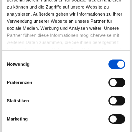
August 2020
zu können und die Zugriffe auf unsere Website zu
analysieren. Außerdem geben wir Informationen zu Ihrer
Juli 2020
Verwendung unserer Website an unsere Partner für
Juni 2020
soziale Medien, Werbung und Analysen weiter. Unsere
Mai 2020
Partner führen diese Informationen möglicherweise mit
weiteren Daten zusammen, die Sie ihnen bereitgestellt
April 2020
haben oder die sie im Rahmen Ihrer Nutzung der Dienste
März 2020
gesammelt haben.
Einwilligungsauswahl
Februar 2020
Notwendig
Januar 2020
Dezember 2019
Präferenzen
November 2019
Oktober 2019
Statistiken
September 2019
August 2019
Marketing
Juli 2019