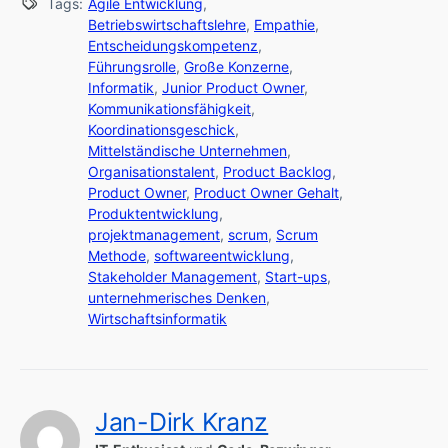
Tags:
Agile Entwicklung
,
Betriebswirtschaftslehre
,
Empathie
,
Entscheidungskompetenz
,
Führungsrolle
,
Große Konzerne
,
Informatik
,
Junior Product Owner
,
Kommunikationsfähigkeit
,
Koordinationsgeschick
,
Mittelständische Unternehmen
,
Organisationstalent
,
Product Backlog
,
Product Owner
,
Product Owner Gehalt
,
Produktentwicklung
,
projektmanagement
,
scrum
,
Scrum
Methode
,
softwareentwicklung
,
Stakeholder Management
,
Start-ups
,
unternehmerisches Denken
,
Wirtschaftsinformatik
Jan-Dirk Kranz