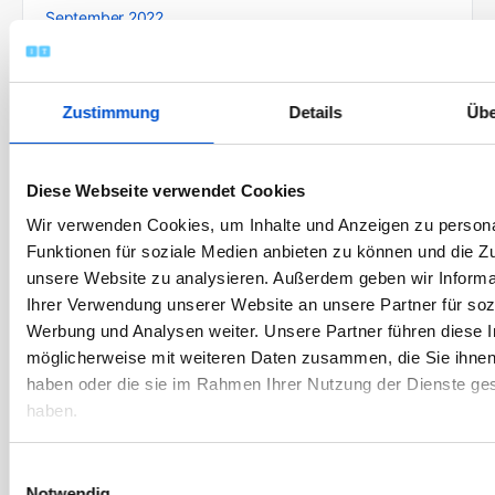
September 2022
August 2022
Juli 2022
Zustimmung
Details
Übe
Juni 2022
Mai 2022
April 2022
Diese Webseite verwendet Cookies
März 2022
Wir verwenden Cookies, um Inhalte und Anzeigen zu persona
Funktionen für soziale Medien anbieten zu können und die Zug
Februar 2022
unsere Website zu analysieren. Außerdem geben wir Informa
Januar 2022
Ihrer Verwendung unserer Website an unsere Partner für soz
Dezember 2021
Werbung und Analysen weiter. Unsere Partner führen diese 
möglicherweise mit weiteren Daten zusammen, die Sie ihnen 
November 2021
haben oder die sie im Rahmen Ihrer Nutzung der Dienste g
Oktober 2021
haben.
September 2021
August 2021
Einwilligungsauswahl
Notwendig