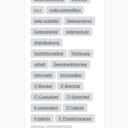
c++
code competition
data scientist
Datenanalyse
Datenanalyst
datenschutz
digitalisierung
fachinformatiker
Förderung
gehalt
Gewinnerinterview
Informatik
Informatiker
IT-Berater
IT-Branche
IT-Consultant
IT-Sicherheit
it-stipendium
IT-Talente
it-talents
IT Projektmanager