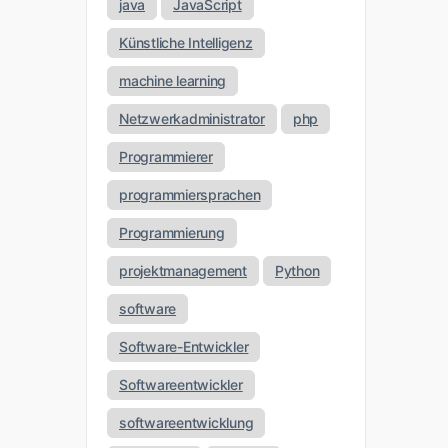
java
JavaScript
Künstliche Intelligenz
machine learning
Netzwerkadministrator
php
Programmierer
programmiersprachen
Programmierung
projektmanagement
Python
software
Software-Entwickler
Softwareentwickler
softwareentwicklung