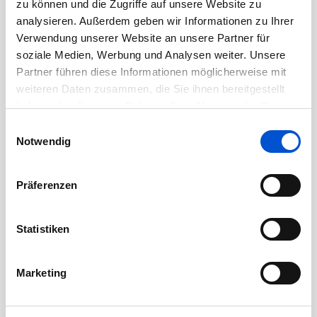
zu können und die Zugriffe auf unsere Website zu
Juli 2020
analysieren. Außerdem geben wir Informationen zu Ihrer
Juni 2020
Verwendung unserer Website an unsere Partner für
soziale Medien, Werbung und Analysen weiter. Unsere
Mai 2020
Partner führen diese Informationen möglicherweise mit
April 2020
weiteren Daten zusammen, die Sie ihnen bereitgestellt
März 2020
haben oder die sie im Rahmen Ihrer Nutzung der Dienste
Februar 2020
gesammelt haben.
Einwilligungsauswahl
Notwendig
Januar 2020
Dezember 2019
Präferenzen
November 2019
Oktober 2019
Statistiken
September 2019
August 2019
Marketing
Juli 2019
Juni 2019