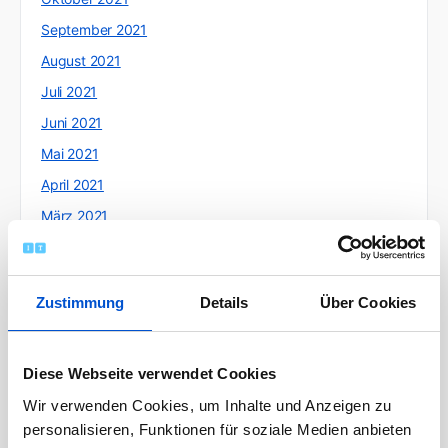
September 2021
August 2021
Juli 2021
Juni 2021
Mai 2021
April 2021
März 2021
Februar 2021
Januar 2021
Zustimmung
Details
Über Cookies
Dezember 2020
November 2020
Oktober 2020
Diese Webseite verwendet Cookies
September 2020
Wir verwenden Cookies, um Inhalte und Anzeigen zu
personalisieren, Funktionen für soziale Medien anbieten
August 2020