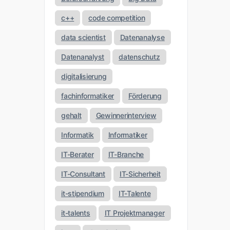
c++
code competition
data scientist
Datenanalyse
Datenanalyst
datenschutz
digitalisierung
fachinformatiker
Förderung
gehalt
Gewinnerinterview
Informatik
Informatiker
IT-Berater
IT-Branche
IT-Consultant
IT-Sicherheit
it-stipendium
IT-Talente
it-talents
IT Projektmanager