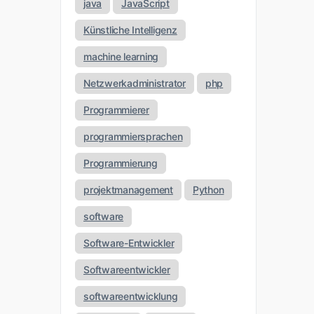
java
JavaScript
Künstliche Intelligenz
machine learning
Netzwerkadministrator
php
Programmierer
programmiersprachen
Programmierung
projektmanagement
Python
software
Software-Entwickler
Softwareentwickler
softwareentwicklung