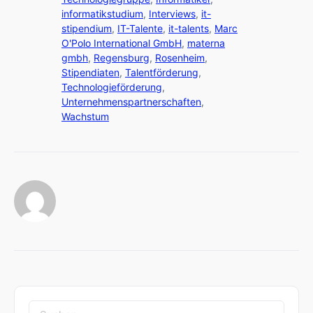
informatikstudium
,
Interviews
,
it-
stipendium
,
IT-Talente
,
it-talents
,
Marc
O'Polo International GmbH
,
materna
gmbh
,
Regensburg
,
Rosenheim
,
Stipendiaten
,
Talentförderung
,
Technologieförderung
,
Unternehmenspartnerschaften
,
Wachstum
Suchen