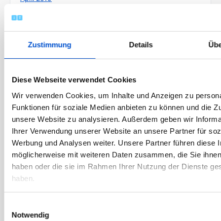
März 2019
Februar 2019
Januar 2019
Zustimmung
Details
Übe
Dezember 2018
November 2018
Diese Webseite verwendet Cookies
Oktober 2018
Wir verwenden Cookies, um Inhalte und Anzeigen zu persona
September 2018
Funktionen für soziale Medien anbieten zu können und die Zug
unsere Website zu analysieren. Außerdem geben wir Informa
August 2018
Ihrer Verwendung unserer Website an unsere Partner für soz
Juli 2018
Werbung und Analysen weiter. Unsere Partner führen diese 
Juni 2018
möglicherweise mit weiteren Daten zusammen, die Sie ihnen 
haben oder die sie im Rahmen Ihrer Nutzung der Dienste g
Mai 2018
haben.
April 2018
März 2018
Einwilligungsauswahl
Februar 2018
Notwendig