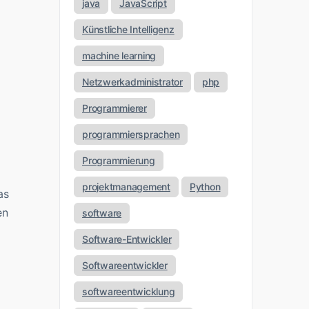
java
JavaScript
Künstliche Intelligenz
machine learning
Netzwerkadministrator
php
Programmierer
programmiersprachen
Programmierung
projektmanagement
Python
as
en
software
Software-Entwickler
Softwareentwickler
softwareentwicklung