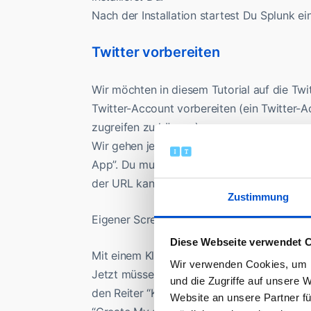
Nach der Installation startest Du Splunk ei
Twitter vorbereiten
Wir möchten in diesem Tutorial auf die Tw
Twitter-Account vorbereiten (ein Twitter-A
zugreifen zu können).
Wir gehen jetzt auf die folgendende URL (
App”. Du musst nun noch schnell einen nam
der URL kannst Du Deine private URL verwe
Zustimmung
Eigener Screenshot von apps.twitter.com
Diese Webseite verwendet 
Mit einem Klick auf “Weiter” wird Deine App 
Wir verwenden Cookies, um I
Jetzt müssen wir noch die zur Kommunikat
und die Zugriffe auf unsere 
den Reiter “Keys and Access Tokens”, scrol
Website an unsere Partner fü