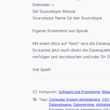
Delimeter: +
Set Sourcetype: Manual
Sourcetype: Name für den Sourcetype
Eigener Screenshot aus Splunk
Mit einem Klick auf “Next” wird die Daten
Du kannst jetzt auch direkt die Datenquelle
verfolgen und durchsuchen und/oder Dir De
Viel Spaß!
Kategorien:
Software und Programme
,
Wiss
Tags:
Computer System Administrator
,
CSV
Datenstreams
,
Datenströme
,
digitalis
Experten
,
Network Administrator
,
OAu