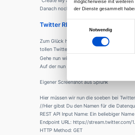
“Create My access Token”.
möglicherweise mit weiteren
Danach noch ein Klick ganz oben auf der Se
der Dienste gesammelt habe
Einwilligungsauswahl
Twitter REST API als Datenquelle 
Notwendig
Zum Glück haben wir eben schon das REST-Pl
tollen Twitter-App jetzt gar nichts anfang
Gehe nun wieder auf Deine lokale Splunk St
Auf der nun ladenden Seite wählst Du “RES
Eigener Screenshot aus Splunk
Hier müssen wir nun die soeben bei Twitter
//Hier gibst Du den Namen für die Datenque
REST API Input Name: Ein beliebiger Name 
Endpoint URL: https://stream.twitter.com/1.1
HTTP Method: GET