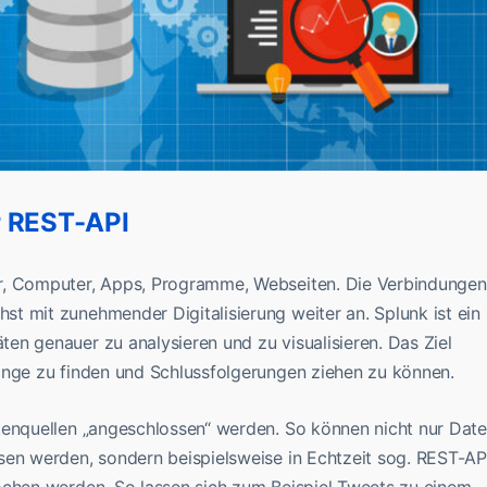
r REST-API
r, Computer, Apps, Programme, Webseiten. Die Verbindungen
t mit zunehmender Digitalisierung weiter an. Splunk ist ein
en genauer zu analysieren und zu visualisieren. Das Ziel
änge zu finden und Schlussfolgerungen ziehen zu können.
tenquellen „angeschlossen“ werden. So können nicht nur Dat
sen werden, sondern beispielsweise in Echtzeit sog. REST-API
ochen werden. So lassen sich zum Beispiel Tweets zu einem