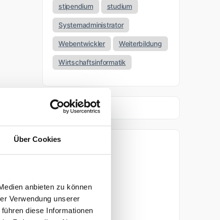
stipendium
studium
Systemadministrator
Webentwickler
Weiterbildung
Wirtschaftsinformatik
Über Cookies
Archiv
April 2026
 Medien anbieten zu können
f
März 2026
hrer Verwendung unserer
 führen diese Informationen
November 2025