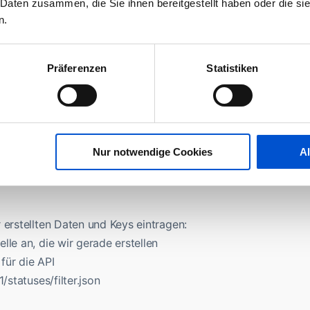
 Daten zusammen, die Sie ihnen bereitgestellt haben oder die s
ite auf “Test OAuth” und fertig.
n.
einrichten
Präferenzen
Statistiken
ugin für Splunk installiert, sonst könnten wir mit unserer
en
artseite und klicke auf “Add Data” und danach auf “Monitor”.
T” aus.
Nur notwendige Cookies
A
 erstellten Daten und Keys eintragen:
lle an, die wir gerade erstellen
für die API
/statuses/filter.json