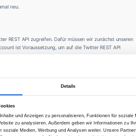
nmal neu.
itter REST API zugreifen. Dafür müssen wir zunächst unseren
ccount ist Voraussetzung, um auf die Twitter REST API
https://apps.twitter.com/
) und klicken dort auf “Create New
en, eine Description und eine URL zu der App angeben (bei
nden). Eine Callback-URL ist nicht notwendig.
Details
Cookies
erstellt.
nhalte und Anzeigen zu personalisieren, Funktionen für soziale
ion notwendigen OAuth-keys generieren. Dafür klickst Du au
Website zu analysieren. Außerdem geben wir Informationen zu I
lst bis zum Bereich “Your Access Token” und klickst auf
r soziale Medien, Werbung und Analysen weiter. Unsere Partner