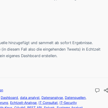
quelle hinzugefügt und sammelt ab sofort Ergebnisse.
 (in diesem Fall also die eingehenden Tweets) in Echtzeit
in eigenes Dashboard erstellen.
en
,
Dashboard
,
data analyst
,
Datenanalyse
,
Datenquellen
,
ierung
,
Echtzeit-Analyse
,
IT Consultat
,
IT-Security
th-Keys
,
OAuth1
,
REST API
,
Splunk
,
Systems Analyst
,