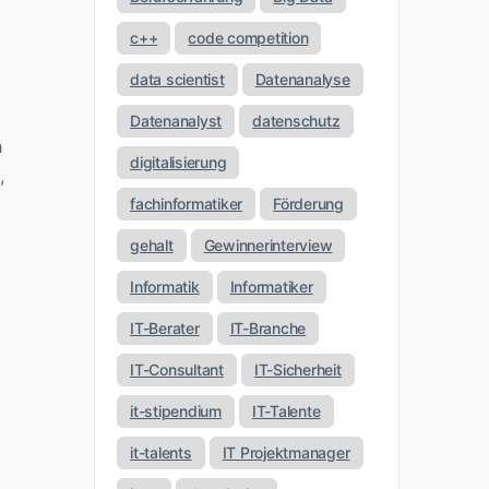
c++
code competition
data scientist
Datenanalyse
Datenanalyst
datenschutz
h
digitalisierung
,
fachinformatiker
Förderung
gehalt
Gewinnerinterview
Informatik
Informatiker
IT-Berater
IT-Branche
IT-Consultant
IT-Sicherheit
it-stipendium
IT-Talente
it-talents
IT Projektmanager