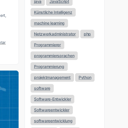
java
JavaScript
Künstliche Intelligenz
ert,
machine learning
Netzwerkadministrator
php
tar
Programmierer
programmiersprachen
Programmierung
projektmanagement
Python
software
Software-Entwickler
Softwareentwickler
softwareentwicklung