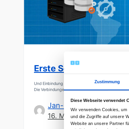
Erste Schritte mit Spl
Zustimmung
Und Einbindung der Twitter REST-API Überall werd
Die Verbindungen werden stets mehr und der Date
Diese Webseite verwendet 
Jan-Dirk Kranz
Wir verwenden Cookies, um I
16. März 2016
und die Zugriffe auf unsere 
Website an unsere Partner fü