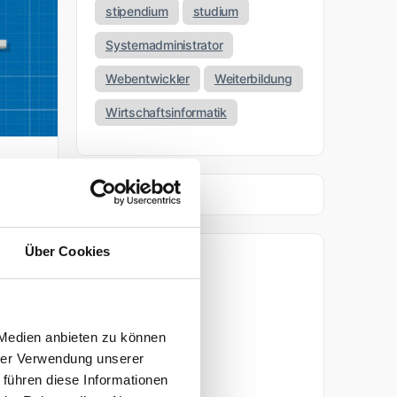
stipendium
studium
Systemadministrator
Webentwickler
Weiterbildung
Wirtschaftsinformatik
Über Cookies
.
Archiv
April 2026
 Medien anbieten zu können
tar
März 2026
hrer Verwendung unserer
 führen diese Informationen
November 2025