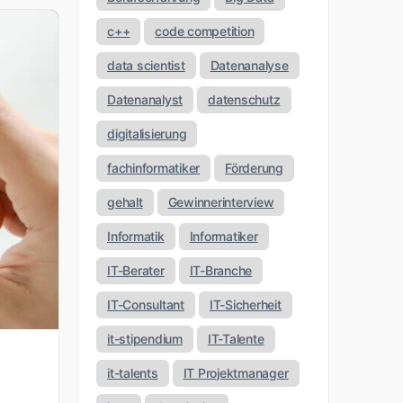
c++
code competition
data scientist
Datenanalyse
Datenanalyst
datenschutz
digitalisierung
fachinformatiker
Förderung
gehalt
Gewinnerinterview
Informatik
Informatiker
IT-Berater
IT-Branche
IT-Consultant
IT-Sicherheit
it-stipendium
IT-Talente
it-talents
IT Projektmanager