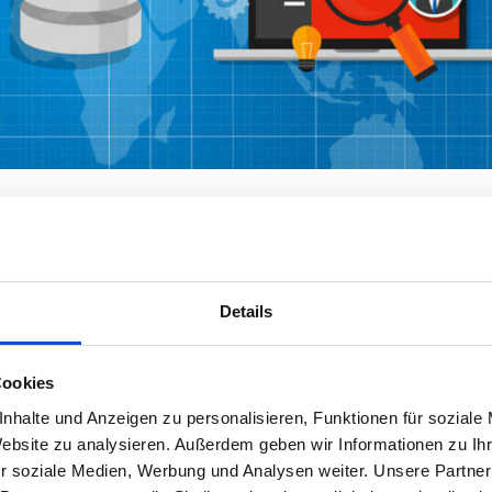
unk
Details
en Daten ausgetauscht: Server, Computer, Apps, Programme, Webseiten
nberg wächst mit zunehmender…
Cookies
nhalte und Anzeigen zu personalisieren, Funktionen für soziale
0
Kommen
Website zu analysieren. Außerdem geben wir Informationen zu I
r soziale Medien, Werbung und Analysen weiter. Unsere Partner