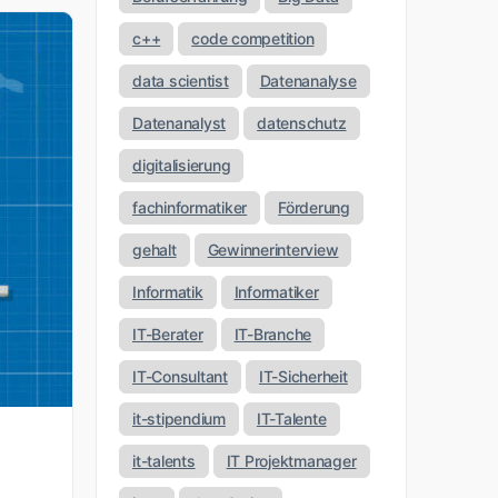
c++
code competition
data scientist
Datenanalyse
Datenanalyst
datenschutz
digitalisierung
fachinformatiker
Förderung
gehalt
Gewinnerinterview
Informatik
Informatiker
IT-Berater
IT-Branche
IT-Consultant
IT-Sicherheit
it-stipendium
IT-Talente
it-talents
IT Projektmanager