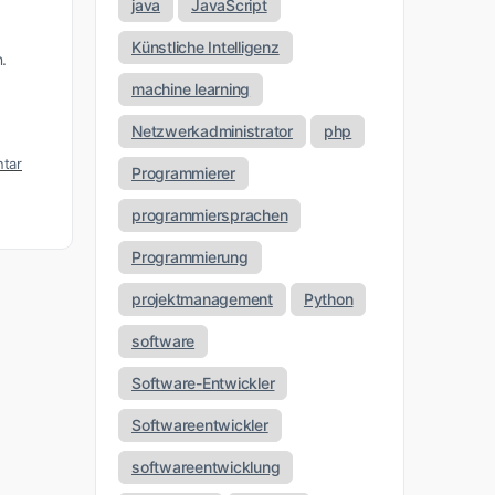
java
JavaScript
Künstliche Intelligenz
.
machine learning
Netzwerkadministrator
php
tar
Programmierer
programmiersprachen
Programmierung
projektmanagement
Python
software
Software-Entwickler
Softwareentwickler
softwareentwicklung