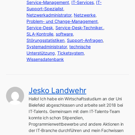
Service-Management
,
IT-Services
,
IT-
Support-Spezialist
,
Netzwerkadministrator
,
Netzwerke
,
Problem- und Change-Management
,
Service-Desk
,
Service-Desk-Techniker.
,
SLA-Kontrolle
,
software
,
Störungsstatistiken
,
Support-Anfragen
,
Systemadministrator
,
technische
Unterstützung
,
Ticketsystem
,
Wissensdatenbank
Jesko Landwehr
Hallo! Ich habe ein Wirtschaftsstudium an der Uni 
Bielefeld abgeschlossen und arbeite seit 2018 bei 
IT-Talents. Gemeinsam mit dem IT-Talents-Team 
konnte ich schon Stipendien, 
Programmierwettbewerbe und andere Aktionen in 
der IT-Branche durchführen und mein Fachwissen 