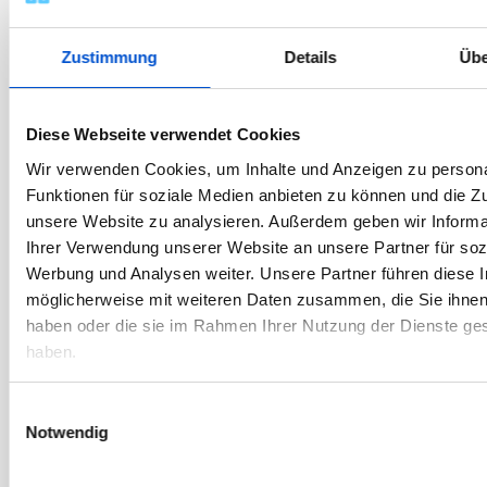
Juli 2024
Zustimmung
Details
Übe
Juni 2024
Mai 2024
April 2024
Diese Webseite verwendet Cookies
März 2024
Wir verwenden Cookies, um Inhalte und Anzeigen zu persona
Februar 2024
Funktionen für soziale Medien anbieten zu können und die Zug
unsere Website zu analysieren. Außerdem geben wir Informa
Januar 2024
Ihrer Verwendung unserer Website an unsere Partner für soz
Dezember 2023
Werbung und Analysen weiter. Unsere Partner führen diese 
November 2023
möglicherweise mit weiteren Daten zusammen, die Sie ihnen 
haben oder die sie im Rahmen Ihrer Nutzung der Dienste g
Oktober 2023
haben.
September 2023
August 2023
Einwilligungsauswahl
Juli 2023
Notwendig
Juni 2023