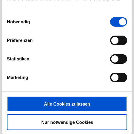
haben oder die sie im Rahmen Ihrer Nutzung der Dienste
Januar 2021
gesammelt haben.
Einwilligungsauswahl
Dezember 2020
Notwendig
November 2020
Oktober 2020
Präferenzen
September 2020
August 2020
Statistiken
Juli 2020
Juni 2020
Marketing
Mai 2020
April 2020
März 2020
Alle Cookies zulassen
Februar 2020
Januar 2020
Nur notwendige Cookies
Dezember 2019