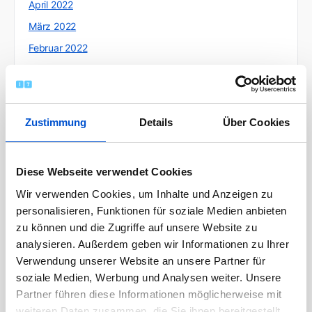
April 2022
März 2022
Februar 2022
Januar 2022
Dezember 2021
November 2021
Zustimmung
Details
Über Cookies
Oktober 2021
September 2021
Diese Webseite verwendet Cookies
August 2021
Wir verwenden Cookies, um Inhalte und Anzeigen zu
Juli 2021
personalisieren, Funktionen für soziale Medien anbieten
Juni 2021
zu können und die Zugriffe auf unsere Website zu
Mai 2021
analysieren. Außerdem geben wir Informationen zu Ihrer
Verwendung unserer Website an unsere Partner für
April 2021
soziale Medien, Werbung und Analysen weiter. Unsere
März 2021
Partner führen diese Informationen möglicherweise mit
Februar 2021
weiteren Daten zusammen, die Sie ihnen bereitgestellt