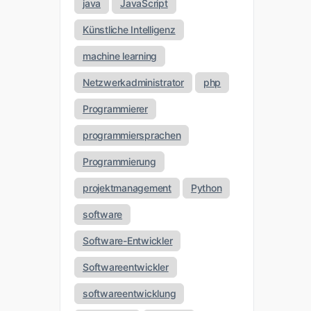
java
JavaScript
Künstliche Intelligenz
machine learning
Netzwerkadministrator
php
Programmierer
programmiersprachen
Programmierung
projektmanagement
Python
software
Software-Entwickler
Softwareentwickler
softwareentwicklung