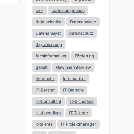
c++
code competition
data scientist
Datenanalyse
Datenanalyst
datenschutz
digitalisierung
fachinformatiker
Förderung
gehalt
Gewinnerinterview
Informatik
Informatiker
IT-Berater
IT-Branche
IT-Consultant
IT-Sicherheit
it-stipendium
IT-Talente
it-talents
IT Projektmanager