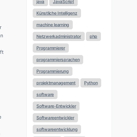
java
JavaScript
Künstliche Intelligenz
machine learning
r
in
Netzwerkadministrator
php
Programmierer
ft
programmiersprachen
Programmierung
projektmanagement
Python
software
Software-Entwickler
e
Softwareentwickler
softwareentwicklung
n