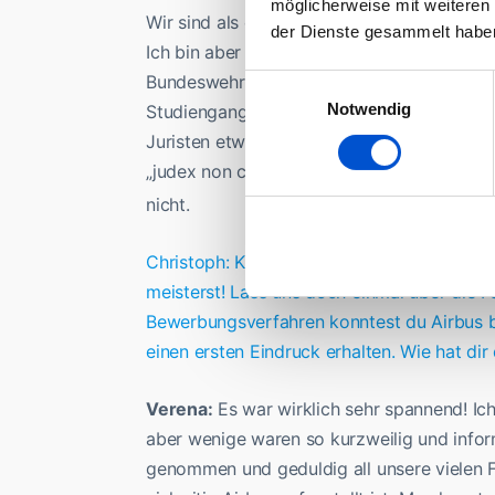
möglicherweise mit weiteren
Wir sind als erster Jahrgang ein bisschen 
der Dienste gesammelt habe
Ich bin aber selbst Dozentin in einem neu
Bundeswehr, da habe ich für kleiner Anfang
Einwilligungsauswahl
Notwendig
Studiengang neu aufzuziehen, ist immer 
Juristen etwas Mathematisches beibringen 
„judex non calculat“, also der Jurist rechne
nicht.
Christoph: Klingt nach einer echt spannen
meisterst! Lass uns doch einmal über die
Bewerbungsverfahren konntest du Airbus be
einen ersten Eindruck erhalten. Wie hat d
Verena:
Es war wirklich sehr spannend! Ic
aber wenige waren so kurzweilig und infor
genommen und geduldig all unsere vielen 