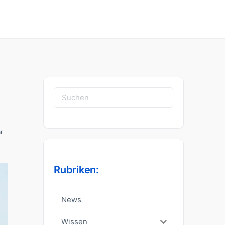
Suchen
nach:
r
Rubriken:
News
Wissen