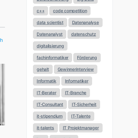
c++
code competition
data scientist
Datenanalyse
Datenanalyst
datenschutz
ch
digitalisierung
fachinformatiker
Förderung
gehalt
Gewinnerinterview
Informatik
Informatiker
IT-Berater
IT-Branche
IT-Consultant
IT-Sicherheit
it-stipendium
IT-Talente
it-talents
IT Projektmanager