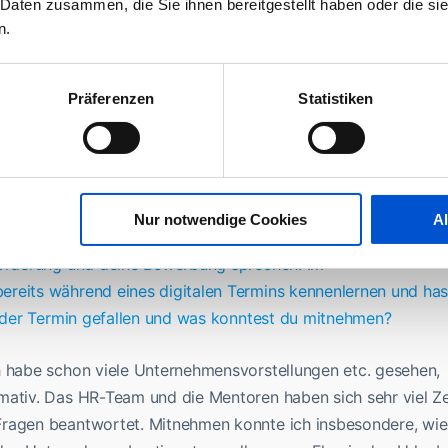
 Daten zusammen, die Sie ihnen bereitgestellt haben oder die s
„Versuchskaninchen“, da ist noch einiges im Versuchsstadium.
n.
 geschaffenen Master-Studiengang an der Universität der
sschwierigkeiten großes Verständnis. Einen interdisziplinäre
Präferenzen
Statistiken
mit Herausforderungen verbunden. Ganz besonders wenn man
möchte. Unter Juristen gibt es den alten lateinischen Spruch
t nicht.
Dieser gilt in der Rechtsinformatik nun gerade
Nur notwendige Cookies
A
den Herausforderung. Respekt, dass du alles mit Bravour
 Förderung und deine Bewerbung sprechen. Im
reits während eines digitalen Termins kennenlernen und has
ir der Termin gefallen und was konntest du mitnehmen?
h habe schon viele Unternehmensvorstellungen etc. gesehen,
mativ. Das HR-Team und die Mentoren haben sich sehr viel Ze
Fragen beantwortet. Mitnehmen konnte ich insbesondere, wie