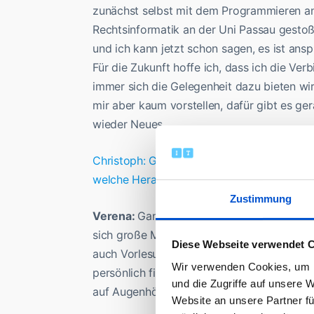
zunächst selbst mit dem Programmieren an
Rechtsinformatik an der Uni Passau gesto
und ich kann jetzt schon sagen, es ist ansp
Für die Zukunft hoffe ich, dass ich die V
immer sich die Gelegenheit dazu bieten wi
mir aber kaum vorstellen, dafür gibt es g
wieder Neues.
Christoph: Gib uns doch mal einen tieferen 
welche Herausforderungen bist du im Studie
Zustimmung
Verena:
Ganz klar, der mathematisch-tech
sich große Mühe, die technischen Grundlag
Diese Webseite verwendet 
auch Vorlesungen mit Informatikstudierend
Wir verwenden Cookies, um I
persönlich finde, genau darum geht es ja, i
und die Zugriffe auf unsere 
auf Augenhöhe über technische Sachverhal
Website an unsere Partner fü