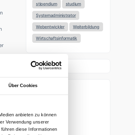
stipendium
studium
en
Systemadministrator
Webentwickler
Weiterbildung
h
Wirtschaftsinformatik
er
e?
Über Cookies
n
Archiv
April 2026
 Medien anbieten zu können
März 2026
hrer Verwendung unserer
 führen diese Informationen
November 2025