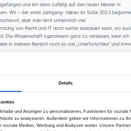
gefangen und bin dann zufällig auf den neuen Master in
ßem. Wir – der erste Jahrgang- haben im SoSe 2023 begonn
ruchsvoll, aber man lernt unheimlich viel.
erbindung von Recht und IT noch weiter ausbauen kann, wo auc
rd. Die Wissenschaft irgendwann ganz zu verlassen, kann ich
erade in meinem Bereich noch so viel „Unerforschtes“ und imm
Einblick in dein aktuelles Studium an der Uni Passau. Vor
ngang als Juristin täglich gestellt und wie meisterst du dies
Details
nische Teil ist am herausforderndsten. Die Dozierenden gebe
en auch für Juristen verständlich zu machen, wir haben aber
Cookies
en gemeinsam, da ist das Niveau schon ordentlich… Aber ich
nhalte und Anzeigen zu personalisieren, Funktionen für soziale
ch möchte lernen, wie ein Informatiker denkt und mit ihm/ihr
Website zu analysieren. Außerdem geben wir Informationen zu I
te diskutieren können.
r soziale Medien, Werbung und Analysen weiter. Unsere Partner