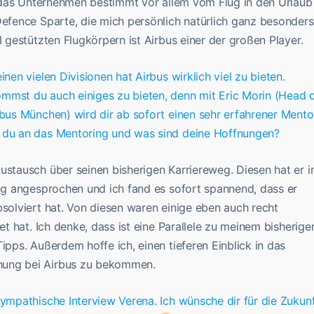
nt das Unternehmen bestimmt vor allem vom Flug in den Urlaub
Defence Sparte, die mich persönlich natürlich ganz besonders
I gestützten Flugkörpern ist Airbus einer der großen Player.
nen vielen Divisionen hat Airbus wirklich viel zu bieten.
mmst du auch einiges zu bieten, denn mit Eric Morin (Head 
rbus München) wird dir ab sofort einen sehr erfahrener Mento
t du an das Mentoring und was sind deine Hoffnungen?
ustausch über seinen bisherigen Karriereweg. Diesen hat er 
nig angesprochen und ich fand es sofort spannend, dass er
bsolviert hat. Von diesen waren einige eben auch recht
et hat. Ich denke, dass ist eine Parallele zu meinem bisherige
ipps. Außerdem hoffe ich, einen tieferen Einblick in das
hung bei Airbus zu bekommen.
sympathische Interview Verena. Ich wünsche dir für die Zukun