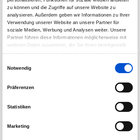
August 2020
zu können und die Zugriffe auf unsere Website zu
analysieren. Außerdem geben wir Informationen zu Ihrer
Juli 2020
Verwendung unserer Website an unsere Partner für
Juni 2020
soziale Medien, Werbung und Analysen weiter. Unsere
Mai 2020
Partner führen diese Informationen möglicherweise mit
weiteren Daten zusammen, die Sie ihnen bereitgestellt
April 2020
haben oder die sie im Rahmen Ihrer Nutzung der Dienste
März 2020
gesammelt haben.
Einwilligungsauswahl
Februar 2020
Notwendig
Januar 2020
Dezember 2019
Präferenzen
November 2019
Oktober 2019
Statistiken
September 2019
August 2019
Marketing
Juli 2019