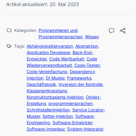
Artikel aktualisiert: 20. Mai 2025
Kategorien:
Programmieren und
Programmiersprachen
,
Wissen
Tags:
Abhängigkeitsinversion
,
Abstraktion
,
Application Developer
,
Back-End-
Entwickler
,
Code Wartbarkeit
,
Code
Wiederverwendbarkeit
,
Code-Testen
,
Code-Vereinfachung
,
Dependency
Injection
,
DI Muster
,
Frameworks
,
Geschäftslogik
,
Inversion der Kontrolle
,
Klassenentkopplung
,
Konstruktorbasierte Injektion
,
Objekt-
Erstellung
,
programmiersprachen
,
Schnittstelleninjektion
,
Service Locator-
Muster
,
Setter-Injektion
,
Software-
Engineering
,
Software-Entwickler
,
Software-Ingenieur
,
System-Integrator