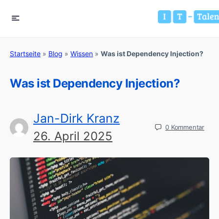
Startseite
»
Blog
»
Wissen
»
Was ist Dependency Injection?
Was ist Dependency Injection?
Jan-Dirk Kranz
0
Kommentar
26. April 2025