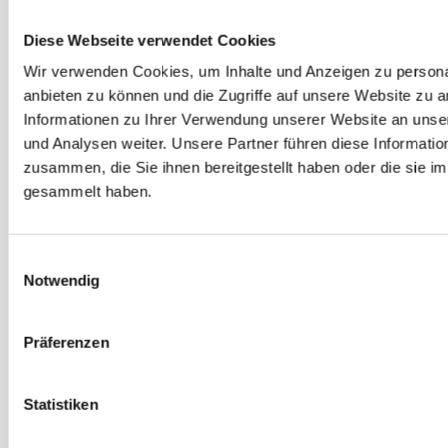
August 2020
Juli 2020
Diese Webseite verwendet Cookies
Juni 2020
Wir verwenden Cookies, um Inhalte und Anzeigen zu personal
Mai 2020
anbieten zu können und die Zugriffe auf unsere Website zu 
Informationen zu Ihrer Verwendung unserer Website an unse
April 2020
und Analysen weiter. Unsere Partner führen diese Informati
März 2020
zusammen, die Sie ihnen bereitgestellt haben oder die sie 
Februar 2020
gesammelt haben.
Januar 2020
Dezember 2019
Einwilligungsauswahl
November 2019
Notwendig
Oktober 2019
September 2019
Präferenzen
August 2019
Juli 2019
Statistiken
Juni 2019