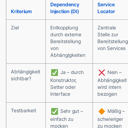
Dependency
Service
Kriterium
Injection (DI)
Locator
Ziel
Entkopplung
Zentrale
durch externe
Stelle zur
Bereitstellung
Bereitstellung
von
von Services
Abhängigkeiten
Abhängigkeit
Ja – durch
Nein –
sichtbar?
Konstruktor,
Abhängigkeit
Setter oder
wird intern
Interface
bezogen
Testbarkeit
Sehr gut –
Mäßig –
einfach zu
schwieriger
mocken
zu mocken