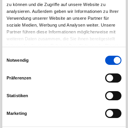
August 2020
zu können und die Zugriffe auf unsere Website zu
Juli 2020
analysieren. Außerdem geben wir Informationen zu Ihrer
Verwendung unserer Website an unsere Partner für
Juni 2020
soziale Medien, Werbung und Analysen weiter. Unsere
Mai 2020
Partner führen diese Informationen möglicherweise mit
April 2020
weiteren Daten zusammen, die Sie ihnen bereitgestellt
haben oder die sie im Rahmen Ihrer Nutzung der Dienste
März 2020
gesammelt haben.
Einwilligungsauswahl
Februar 2020
Notwendig
Januar 2020
Dezember 2019
Präferenzen
November 2019
Oktober 2019
Statistiken
September 2019
August 2019
Marketing
Juli 2019
Juni 2019