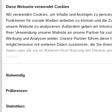
Februar 2022
Diese Webseite verwendet Cookies
Januar 2022
Wir verwenden Cookies, um Inhalte und Anzeigen zu persona
Dezember 2021
Funktionen für soziale Medien anbieten zu können und die Zug
November 2021
unsere Website zu analysieren. Außerdem geben wir Informa
Oktober 2021
Ihrer Verwendung unserer Website an unsere Partner für soz
Werbung und Analysen weiter. Unsere Partner führen diese 
September 2021
möglicherweise mit weiteren Daten zusammen, die Sie ihnen 
August 2021
haben oder die sie im Rahmen Ihrer Nutzung der Dienste g
Juli 2021
haben.
Juni 2021
Einwilligungsauswahl
Mai 2021
Notwendig
April 2021
März 2021
Präferenzen
Februar 2021
Januar 2021
Statistiken
Dezember 2020