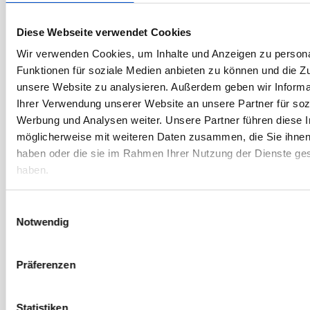
März 2022
Februar 2022
Diese Webseite verwendet Cookies
Januar 2022
Wir verwenden Cookies, um Inhalte und Anzeigen zu persona
Dezember 2021
Funktionen für soziale Medien anbieten zu können und die Zug
unsere Website zu analysieren. Außerdem geben wir Informa
November 2021
Ihrer Verwendung unserer Website an unsere Partner für soz
Oktober 2021
Werbung und Analysen weiter. Unsere Partner führen diese 
September 2021
möglicherweise mit weiteren Daten zusammen, die Sie ihnen 
August 2021
haben oder die sie im Rahmen Ihrer Nutzung der Dienste g
haben.
Juli 2021
Juni 2021
Einwilligungsauswahl
Mai 2021
Notwendig
April 2021
März 2021
Präferenzen
Februar 2021
Januar 2021
Statistiken