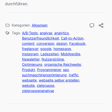
durchführen.
Kategorien:
Allgemein
Tags:
A/B-Tests
,
analyse
,
analytics
,
Benutzerfreundlichkeit
,
Call-to-Action
,
content
,
conversion
,
design
,
Facebook
,
freelancer
,
google
,
homepage
,
Instagram
,
Ladezeiten
,
Mobilgeräte
,
Newsletter
,
Nutzerströme
,
Optimierung
,
organische Reichweite
,
Produkt
,
Programmierer
,
seo
,
suchmaschinenoptimierung
,
traffic
,
webseite
,
webseite selber erstellen
,
website
,
zielgruppe
,
zielgruppenanalyse