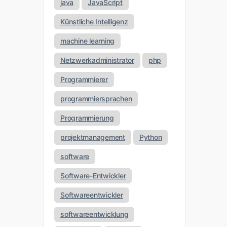
java
JavaScript
Künstliche Intelligenz
machine learning
Netzwerkadministrator
php
Programmierer
programmiersprachen
Programmierung
projektmanagement
Python
software
Software-Entwickler
Softwareentwickler
softwareentwicklung