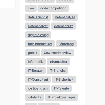
c++
code competition
data scientist
Datenanalyse
Datenanalyst
datenschutz
digitalisierung
fachinformatiker
Förderung
gehalt
Gewinnerinterview
Informatik
Informatiker
IT-Berater
IT-Branche
IT-Consultant
IT-Sicherheit
it-stipendium
IT-Talente
it-talents
IT Projektmanager