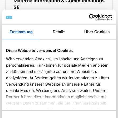
Materna Information & Communications
SE
MORE INFO
Zustimmung
Details
Über Cookies
Diese Webseite verwendet Cookies
Wir verwenden Cookies, um Inhalte und Anzeigen zu
personalisieren, Funktionen für soziale Medien anbieten
zu können und die Zugriffe auf unsere Website zu
analysieren. Außerdem geben wir Informationen zu Ihrer
Verwendung unserer Website an unsere Partner für
Archiv
soziale Medien, Werbung und Analysen weiter. Unsere
Partner führen diese Informationen möglicherweise mit
April 2026
weiteren Daten zusammen, die Sie ihnen bereitgestellt
haben oder die sie im Rahmen Ihrer Nutzung der Dienste
März 2026
gesammelt haben.
Einwilligungsauswahl