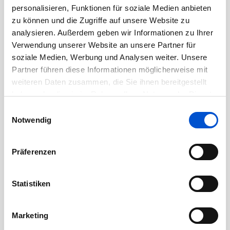
personalisieren, Funktionen für soziale Medien anbieten
zu können und die Zugriffe auf unsere Website zu
analysieren. Außerdem geben wir Informationen zu Ihrer
Verwendung unserer Website an unsere Partner für
soziale Medien, Werbung und Analysen weiter. Unsere
Partner führen diese Informationen möglicherweise mit
weiteren Daten zusammen, die Sie ihnen bereitgestellt
haben oder die sie im Rahmen Ihrer Nutzung der Dienste
IT-Stipendium November [Bayern]
gesammelt haben.
Einwilligungsauswahl
by Saphir
Notwendig
01/11/2021 @ 00:00 - 30/11/2021 @ 23:59
Präferenzen
Online-Veranstaltung
Statistiken
01
Marketing
NOV.