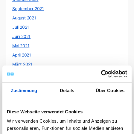
September 2021
August 2021
Juli 2021
Juni 2021
Mai 2021
April 2021
März 2021
Februar 2021
Januar 2021
Zustimmung
Details
Über Cookies
Dezember 2020
November 2020
Oktober 2020
Diese Webseite verwendet Cookies
September 2020
Wir verwenden Cookies, um Inhalte und Anzeigen zu
personalisieren, Funktionen für soziale Medien anbieten
August 2020