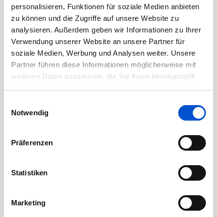
personalisieren, Funktionen für soziale Medien anbieten
September 2020
zu können und die Zugriffe auf unsere Website zu
August 2020
analysieren. Außerdem geben wir Informationen zu Ihrer
Juli 2020
Verwendung unserer Website an unsere Partner für
soziale Medien, Werbung und Analysen weiter. Unsere
Juni 2020
Partner führen diese Informationen möglicherweise mit
Mai 2020
weiteren Daten zusammen, die Sie ihnen bereitgestellt
April 2020
haben oder die sie im Rahmen Ihrer Nutzung der Dienste
März 2020
gesammelt haben.
Einwilligungsauswahl
Notwendig
Februar 2020
Januar 2020
Präferenzen
Dezember 2019
November 2019
Statistiken
Oktober 2019
September 2019
Marketing
August 2019