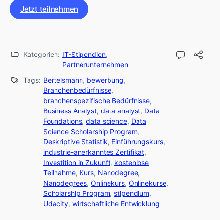
Jetzt teilnehmen
Kategorien:
IT-Stipendien
,
Partnerunternehmen
Tags:
Bertelsmann
,
bewerbung
,
Branchenbedürfnisse
,
branchenspezifische Bedürfnisse
,
Business Analyst
,
data analyst
,
Data
Foundations
,
data science
,
Data
Science Scholarship Program
,
Deskriptive Statistik
,
Einführungskurs
,
industrie-anerkanntes Zertifikat
,
Investition in Zukunft
,
kostenlose
Teilnahme
,
Kurs
,
Nanodegree
,
Nanodegrees
,
Onlinekurs
,
Onlinekurse
,
Scholarship Program
,
stipendium
,
Udacity
,
wirtschaftliche Entwicklung