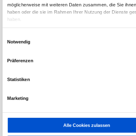
Mai 2019
möglicherweise mit weiteren Daten zusammen, die Sie ihnen 
April 2019
haben oder die sie im Rahmen Ihrer Nutzung der Dienste g
haben.
März 2019
Februar 2019
Einwilligungsauswahl
Januar 2019
Notwendig
Dezember 2018
November 2018
Präferenzen
Oktober 2018
September 2018
Statistiken
August 2018
Juli 2018
Marketing
Juni 2018
Mai 2018
April 2018
Alle Cookies zulassen
März 2018