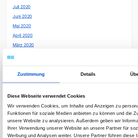
Juli 2020
Juni 2020
Mai 2020
April 2020
März 2020
Februar 2020
Januar 2020
Dezember 2019
Zustimmung
Details
Übe
November 2019
Oktober 2019
Diese Webseite verwendet Cookies
September 2019
Wir verwenden Cookies, um Inhalte und Anzeigen zu persona
August 2019
Funktionen für soziale Medien anbieten zu können und die Zug
unsere Website zu analysieren. Außerdem geben wir Informa
Juli 2019
Ihrer Verwendung unserer Website an unsere Partner für soz
Juni 2019
Werbung und Analysen weiter. Unsere Partner führen diese 