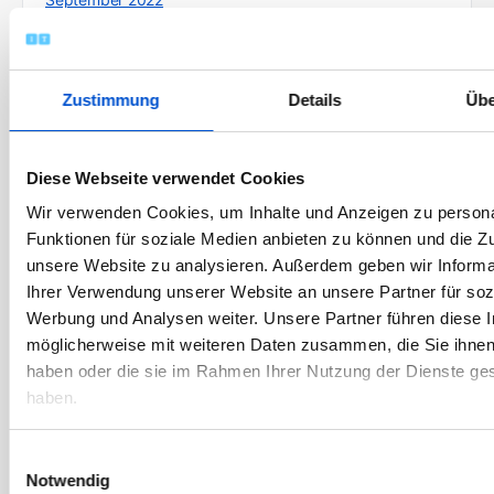
August 2022
Juli 2022
Zustimmung
Details
Übe
Juni 2022
Mai 2022
April 2022
Diese Webseite verwendet Cookies
März 2022
Wir verwenden Cookies, um Inhalte und Anzeigen zu persona
Funktionen für soziale Medien anbieten zu können und die Zug
Februar 2022
unsere Website zu analysieren. Außerdem geben wir Informa
Januar 2022
Ihrer Verwendung unserer Website an unsere Partner für soz
Dezember 2021
Werbung und Analysen weiter. Unsere Partner führen diese 
November 2021
möglicherweise mit weiteren Daten zusammen, die Sie ihnen 
haben oder die sie im Rahmen Ihrer Nutzung der Dienste g
Oktober 2021
haben.
September 2021
August 2021
Einwilligungsauswahl
Juli 2021
Notwendig