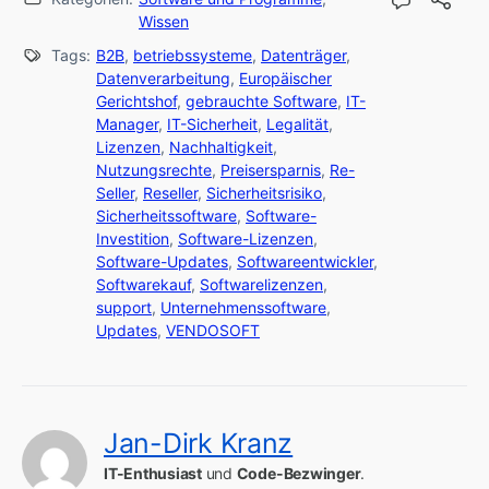
Wissen
Tags:
B2B
,
betriebssysteme
,
Datenträger
,
Datenverarbeitung
,
Europäischer
Gerichtshof
,
gebrauchte Software
,
IT-
Manager
,
IT-Sicherheit
,
Legalität
,
Lizenzen
,
Nachhaltigkeit
,
Nutzungsrechte
,
Preisersparnis
,
Re-
Seller
,
Reseller
,
Sicherheitsrisiko
,
Sicherheitssoftware
,
Software-
Investition
,
Software-Lizenzen
,
Software-Updates
,
Softwareentwickler
,
Softwarekauf
,
Softwarelizenzen
,
support
,
Unternehmenssoftware
,
Updates
,
VENDOSOFT
Jan-Dirk Kranz
IT-Enthusiast
 und 
Code-Bezwinger
.
