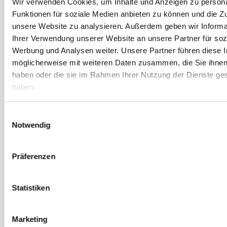
Wir verwenden Cookies, um Inhalte und Anzeigen zu persona
November 2021
Funktionen für soziale Medien anbieten zu können und die Zug
Oktober 2021
unsere Website zu analysieren. Außerdem geben wir Informa
September 2021
Ihrer Verwendung unserer Website an unsere Partner für soz
Werbung und Analysen weiter. Unsere Partner führen diese 
August 2021
möglicherweise mit weiteren Daten zusammen, die Sie ihnen 
Juli 2021
haben oder die sie im Rahmen Ihrer Nutzung der Dienste g
Juni 2021
haben.
Mai 2021
Einwilligungsauswahl
April 2021
Notwendig
März 2021
Februar 2021
Präferenzen
Januar 2021
Dezember 2020
Statistiken
November 2020
Oktober 2020
Marketing
September 2020