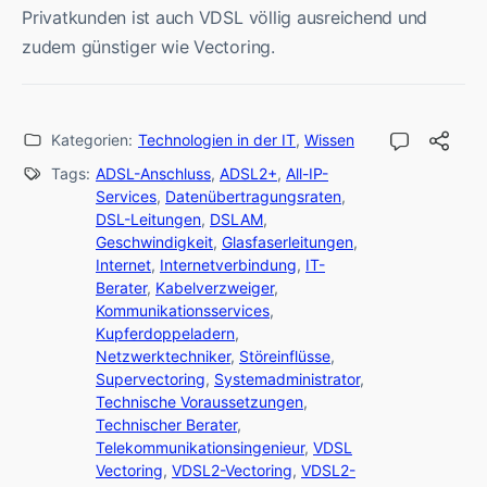
Privatkunden ist auch VDSL völlig ausreichend und
zudem günstiger wie Vectoring.
Kategorien:
Technologien in der IT
,
Wissen
Tags:
ADSL-Anschluss
,
ADSL2+
,
All-IP-
Services
,
Datenübertragungsraten
,
DSL-Leitungen
,
DSLAM
,
Geschwindigkeit
,
Glasfaserleitungen
,
Internet
,
Internetverbindung
,
IT-
Berater
,
Kabelverzweiger
,
Kommunikationsservices
,
Kupferdoppeladern
,
Netzwerktechniker
,
Störeinflüsse
,
Supervectoring
,
Systemadministrator
,
Technische Voraussetzungen
,
Technischer Berater
,
Telekommunikationsingenieur
,
VDSL
Vectoring
,
VDSL2-Vectoring
,
VDSL2-