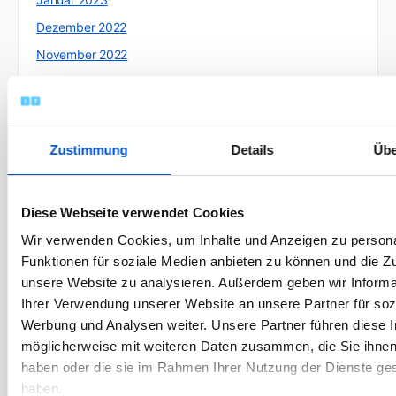
Dezember 2022
November 2022
Oktober 2022
September 2022
August 2022
Zustimmung
Details
Übe
Juli 2022
Juni 2022
Diese Webseite verwendet Cookies
Mai 2022
Wir verwenden Cookies, um Inhalte und Anzeigen zu persona
April 2022
Funktionen für soziale Medien anbieten zu können und die Zug
März 2022
unsere Website zu analysieren. Außerdem geben wir Informa
Februar 2022
Ihrer Verwendung unserer Website an unsere Partner für soz
Werbung und Analysen weiter. Unsere Partner führen diese 
Januar 2022
möglicherweise mit weiteren Daten zusammen, die Sie ihnen 
Dezember 2021
haben oder die sie im Rahmen Ihrer Nutzung der Dienste g
November 2021
haben.