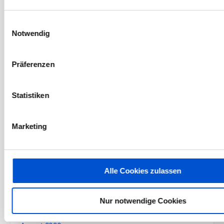
Oktober 2021
Einwilligungsauswahl
September 2021
Notwendig
August 2021
Juli 2021
Präferenzen
Juni 2021
Mai 2021
Statistiken
April 2021
März 2021
Marketing
Februar 2021
Januar 2021
Dezember 2020
Alle Cookies zulassen
November 2020
Oktober 2020
Nur notwendige Cookies
September 2020