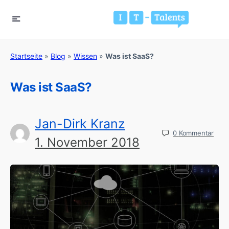
Startseite
»
Blog
»
Wissen
»
Was ist SaaS?
Was ist SaaS?
Jan-Dirk Kranz
0
Kommentar
1. November 2018