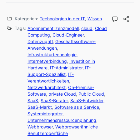
Kategorien:
Technologien in der IT
,
Wissen
Tags:
Abonnementlizenzmodell
,
cloud
,
Cloud
Computing
,
Cloud-Engineer
,
Datenzugriff
,
Geschäftssoftware-
Anwendungen
,
Infrastrukturtechnologie
,
Internetverbindung
,
Investition in
Hardware
,
IT-Administrator
,
IT-
Support-Spezialist
,
IT-
Verantwortlichkeiten
,
Netzwerkarchitekt
,
On-Premise-
Software
,
private Cloud
,
Public Cloud
,
SaaS
,
SaaS-Berater
,
SaaS-Entwickler
,
SaaS-Markt
,
Software as a Service
,
Systemintegrator
,
Unternehmensressourcenplanung
,
Webbrowser
,
Webbrowserähnliche
Benutzeroberfläche