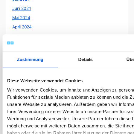
Juni 2024
Mai 2024
April 2024
März 2024
Februar 2024
Januar 2024
Zustimmung
Details
Übe
Dezember 2023
November 2023
Diese Webseite verwendet Cookies
Oktober 2023
Wir verwenden Cookies, um Inhalte und Anzeigen zu persona
September 2023
Funktionen für soziale Medien anbieten zu können und die Zug
August 2023
unsere Website zu analysieren. Außerdem geben wir Informa
Juli 2023
Ihrer Verwendung unserer Website an unsere Partner für soz
Werbung und Analysen weiter. Unsere Partner führen diese 
Juni 2023
möglicherweise mit weiteren Daten zusammen, die Sie ihnen 
Mai 2023
haben oder die sie im Rahmen Ihrer Nutzung der Dienste g