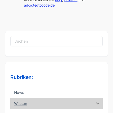
addictedtocode.de
Suchen
nach:
Rubriken:
News
Wissen