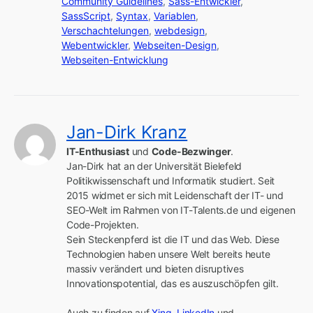
Community Guidelines
,
Sass-Entwickler
,
SassScript
,
Syntax
,
Variablen
,
Verschachtelungen
,
webdesign
,
Webentwickler
,
Webseiten-Design
,
Webseiten-Entwicklung
Jan-Dirk Kranz
IT-Enthusiast
 und 
Code-Bezwinger
.

Jan-Dirk hat an der Universität Bielefeld 
Politikwissenschaft und Informatik studiert. Seit 
2015 widmet er sich mit Leidenschaft der IT- und 
SEO-Welt im Rahmen von IT-Talents.de und eigenen 
Code-Projekten.

Sein Steckenpferd ist die IT und das Web. Diese 
Technologien haben unsere Welt bereits heute 
massiv verändert und bieten disruptives 
Innovationspotential, das es auszuschöpfen gilt.

Auch zu finden auf 
Xing
, 
LinkedIn
 und 