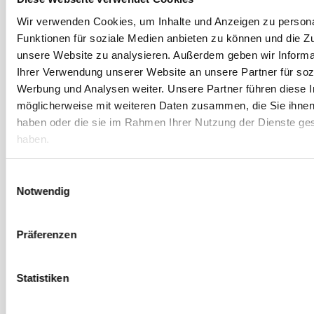
Dezember 2021
Wir verwenden Cookies, um Inhalte und Anzeigen zu persona
Funktionen für soziale Medien anbieten zu können und die Zug
November 2021
unsere Website zu analysieren. Außerdem geben wir Informa
Oktober 2021
Ihrer Verwendung unserer Website an unsere Partner für soz
September 2021
Werbung und Analysen weiter. Unsere Partner führen diese 
August 2021
möglicherweise mit weiteren Daten zusammen, die Sie ihnen 
haben oder die sie im Rahmen Ihrer Nutzung der Dienste g
Juli 2021
haben.
Juni 2021
Mai 2021
Einwilligungsauswahl
April 2021
Notwendig
März 2021
Februar 2021
Präferenzen
Januar 2021
Dezember 2020
Statistiken
November 2020