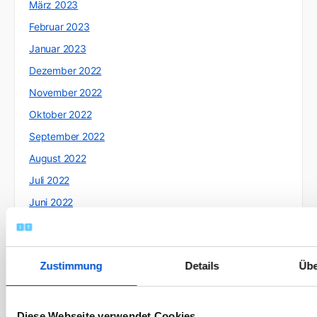
März 2023
Februar 2023
Januar 2023
Dezember 2022
November 2022
Oktober 2022
September 2022
August 2022
Juli 2022
Juni 2022
Mai 2022
April 2022
Zustimmung
Details
Übe
März 2022
Februar 2022
Januar 2022
Diese Webseite verwendet Cookies