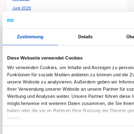
Juni 2023
Mai 2023
April 2023
März 2023
Zustimmung
Details
Übe
Februar 2023
Januar 2023
Diese Webseite verwendet Cookies
Dezember 2022
Wir verwenden Cookies, um Inhalte und Anzeigen zu persona
November 2022
Funktionen für soziale Medien anbieten zu können und die Zug
unsere Website zu analysieren. Außerdem geben wir Informa
Oktober 2022
Ihrer Verwendung unserer Website an unsere Partner für soz
September 2022
Werbung und Analysen weiter. Unsere Partner führen diese 
August 2022
möglicherweise mit weiteren Daten zusammen, die Sie ihnen 
Juli 2022
haben oder die sie im Rahmen Ihrer Nutzung der Dienste g
haben.
Juni 2022
Mai 2022
Einwilligungsauswahl