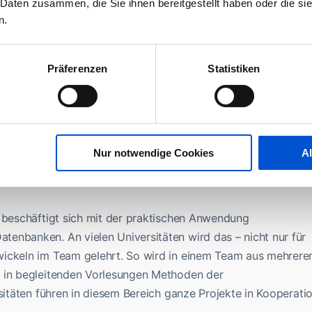
 Daten zusammen, die Sie ihnen bereitgestellt haben oder die s
lichkeit jede Vorlesung und jedes Tutorium zu besuchen. Di
n.
ters für eine Klausur zu lernen ist hier schon fast zum
ischen Kenntnisse sind eine Grundvoraussetzung für die
Präferenzen
Statistiken
vermittelt werden. Wer Informatik studieren will, der sollte
eisten aktuellen Studiengängen wird ein großes Augenmerk
 Programmierung“ gelegt. Der bekannteste Vertreter der
Java
herlich
, aber auch andere Programmier- und
aben sich mittlerweile für dieses Paradigma geöffnet.
Nur notwendige Cookies
A
n
, beschäftigt sich mit der praktischen Anwendung
enbanken. An vielen Universitäten wird das – nicht nur für
wickeln im Team gelehrt. So wird in einem Team aus mehrere
d in begleitenden Vorlesungen Methoden der
rsitäten führen in diesem Bereich ganze Projekte in Kooperati