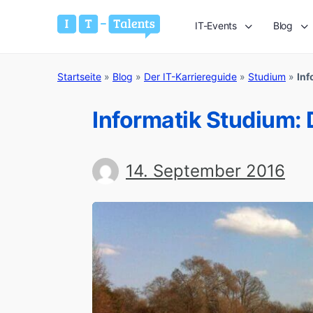
IT-Events
Blog
Startseite
»
Blog
»
Der IT-Karriereguide
»
Studium
»
Inf
Informatik Studium: 
14. September 2016