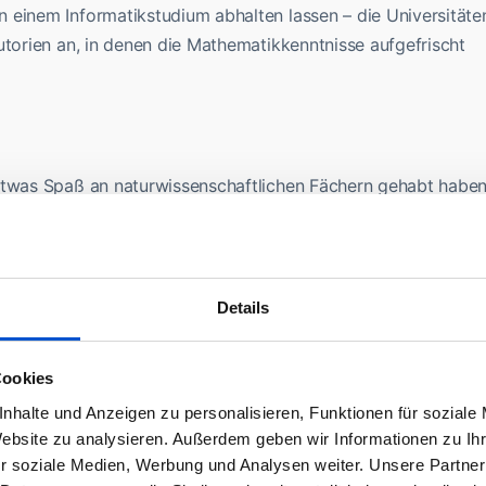
 einem Informatikstudium abhalten lassen – die Universitäte
utorien an, in denen die Mathematikkenntnisse aufgefrischt
etwas Spaß an naturwissenschaftlichen Fächern gehabt haben
den hast, ist Informatik vielleicht nicht das richtige Studiu
ums
Details
ms beschäftigen sich oft hauptsächlich mit den
Cookies
rung in bekannte Algorithmen und Datenstrukturen – das
nhalte und Anzeigen zu personalisieren, Funktionen für soziale
jekte. Die Mathematischen Vorlesungen fangen oft relativ
Website zu analysieren. Außerdem geben wir Informationen zu I
in den Grundlagen auf und gehen innerhalb des Semesters
r soziale Medien, Werbung und Analysen weiter. Unsere Partner
chen Problemstellungen. Hier ist es besonders wichtig von