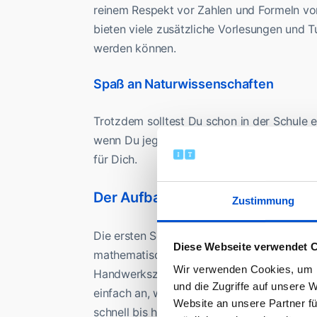
reinem Respekt vor Zahlen und Formeln von
bieten viele zusätzliche Vorlesungen und T
werden können.
Spaß an Naturwissenschaften
Trotzdem solltest Du schon in der Schule 
wenn Du jegliche Naturwissenschaften gemie
für Dich.
Der Aufbau des Informatik Studi
Zustimmung
Die ersten Semester des Informatik Studiu
Diese Webseite verwendet 
mathematischen Grundlagen und die Einfüh
Wir verwenden Cookies, um I
Handwerkszeug für spätere Programmierpro
und die Zugriffe auf unsere 
einfach an, weisen aber ein hohes Tempo 
Website an unsere Partner fü
schnell bis hin zu spezielleren mathematis