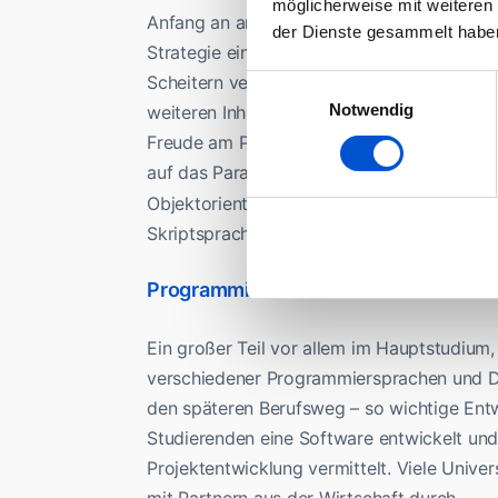
möglicherweise mit weiteren
Anfang an am Ball zu bleiben und nach Mög
der Dienste gesammelt habe
Strategie einfach alles zum Ende des Semes
Scheitern verurteilt. Denn diese mathemat
Einwilligungsauswahl
Notwendig
weiteren Inhalte, die während des Studiums 
Freude am Programmieren haben. In den m
auf das Paradigma der „Objektorientierten
Objektorientierten Programmierung ist sic
Skriptsprachen wie PHP und viele weitere h
Programmieren lernen und anwende
Ein großer Teil vor allem im Hauptstudium
verschiedener Programmiersprachen und Dat
den späteren Berufsweg – so wichtige Ent
Studierenden eine Software entwickelt un
Projektentwicklung vermittelt. Viele Unive