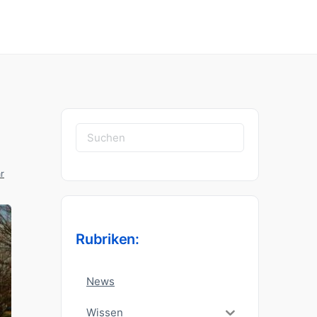
Suchen
nach:
r
Rubriken:
News
Wissen