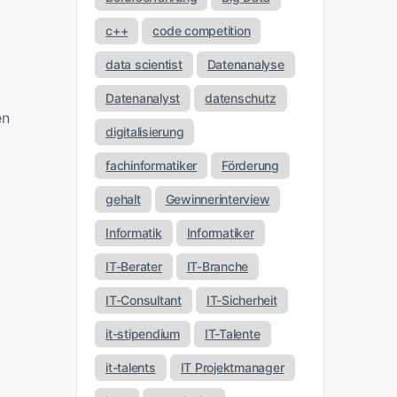
c++
code competition
data scientist
Datenanalyse
Datenanalyst
datenschutz
en
digitalisierung
fachinformatiker
Förderung
gehalt
Gewinnerinterview
Informatik
Informatiker
IT-Berater
IT-Branche
IT-Consultant
IT-Sicherheit
it-stipendium
IT-Talente
it-talents
IT Projektmanager