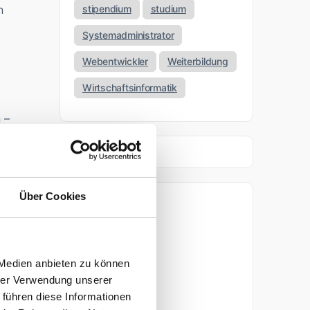
n
stipendium
studium
Systemadministrator
Webentwickler
Weiterbildung
Wirtschaftsinformatik
 –
m
Über Cookies
Archiv
April 2026
 Medien anbieten zu können
März 2026
hrer Verwendung unserer
 führen diese Informationen
November 2025