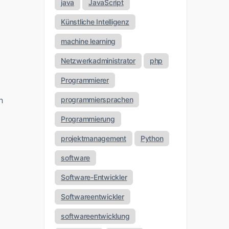
java
JavaScript
Künstliche Intelligenz
machine learning
Netzwerkadministrator
php
Programmierer
h
programmiersprachen
Programmierung
projektmanagement
Python
software
Software-Entwickler
Softwareentwickler
softwareentwicklung