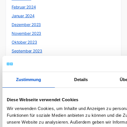
Februar 2024
Januar 2024
Dezember 2023
November 2023
Oktober 2023
September 2023
August 2023
Juli 2023
Juni 2023
Zustimmung
Details
Übe
Mai 2023
April 2023
Diese Webseite verwendet Cookies
März 2023
Wir verwenden Cookies, um Inhalte und Anzeigen zu persona
Februar 2023
Funktionen für soziale Medien anbieten zu können und die Zug
Januar 2023
unsere Website zu analysieren. Außerdem geben wir Informa