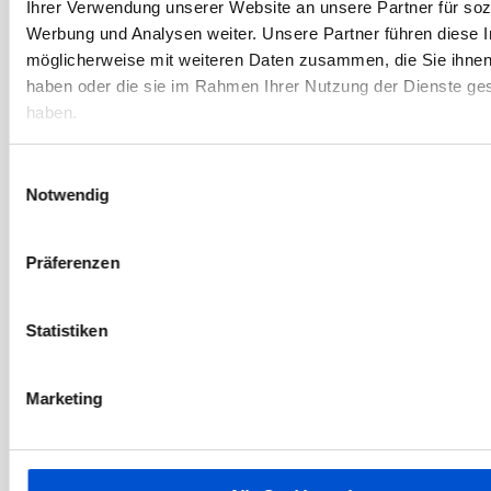
Ihrer Verwendung unserer Website an unsere Partner für soz
Dezember 2022
Werbung und Analysen weiter. Unsere Partner führen diese 
November 2022
möglicherweise mit weiteren Daten zusammen, die Sie ihnen 
Oktober 2022
haben oder die sie im Rahmen Ihrer Nutzung der Dienste g
haben.
September 2022
August 2022
Einwilligungsauswahl
Juli 2022
Notwendig
Juni 2022
Mai 2022
Präferenzen
April 2022
März 2022
Statistiken
Februar 2022
Januar 2022
Marketing
Dezember 2021
November 2021
Oktober 2021