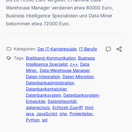
Warehouse Manager verdienen etwa 80000 Euro,
Business Intelligence Spezialisten und Data Miner
bekommen etwa 72000 Euro.
Kategorien:
Der IT-Karriereguide
,
IT-Berufe
Tags:
Breitband-Kommunikation
,
Business
Intelligence Specialist
,
c++
,
Data
Miner.
,
Data-Warehouse Manager
,
Daten-Integration
,
Daten-Migration
,
Datenbankadministration
,
Datenbankentwickler
,
Datenbanksystem
,
Datenbanksystem-
Entwickler
,
Datenintegrität
,
datenschutz
,
Echtzeit-Zugriff
,
html
,
java
,
JavaScript
,
php
,
Projektleiter.
,
Python
,
sql