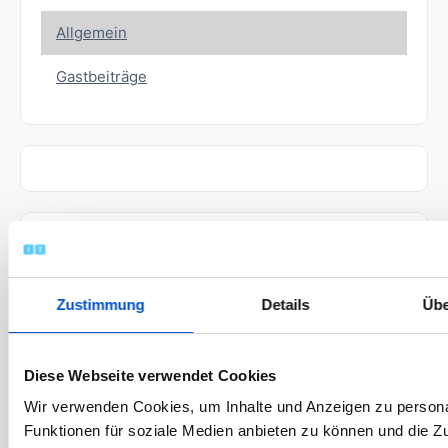
Allgemein
Gastbeiträge
Archiv
Zustimmung
Details
Übe
April 2026
März 2026
Diese Webseite verwendet Cookies
November 2025
Wir verwenden Cookies, um Inhalte und Anzeigen zu persona
Oktober 2025
Funktionen für soziale Medien anbieten zu können und die Zug
Juli 2025