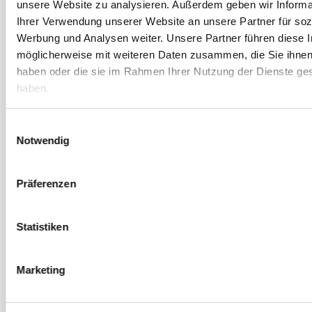
unsere Website zu analysieren. Außerdem geben wir Informa
Juni 2025
Ihrer Verwendung unserer Website an unsere Partner für soz
Werbung und Analysen weiter. Unsere Partner führen diese 
Mai 2025
möglicherweise mit weiteren Daten zusammen, die Sie ihnen 
April 2025
haben oder die sie im Rahmen Ihrer Nutzung der Dienste g
März 2025
haben.
Februar 2025
Einwilligungsauswahl
Januar 2025
Notwendig
Dezember 2024
Oktober 2024
Präferenzen
September 2024
August 2024
Statistiken
Juli 2024
Juni 2024
Marketing
Mai 2024
April 2024