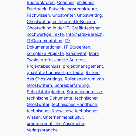
Buchdoktoren
,
Coaches
,
ehrliches
Feedback
,
Entwicklungsredakteure
,
Fachwissen
,
Ghostwriter
,
Ghostwriting
,
Ghostwriting im Informatik-Bereich
,
Ghostwriting in der IT
,
Grafikdesigner
,
hochwertige Texte
,
Informatik-Bereich
,
IT-Dokumentation
,
IT-
Dokumentationen
,
IT-Studenten
,
komplexe Projekte
,
Kreativität
,
Mark
Twain
,
professionelle Autoren
,
Projektabschluss
,
projektmanagement
,
qualitativ hochwertige Texte
,
Risiken
des Ghostwritings
,
Rollenspektrum von
Ghostwritern
,
Schreiberfahrung
,
Schreibfähigkeiten
,
Sprachkenntnisse
,
technische Dokumente
,
technischer
Ghostwriter
,
technisches Handbuch
,
technisches Know-how
,
technisches
Wissen
,
Unternehmenskultur
,
urheberrechtliche Ansprüche
,
Verlagsbranche