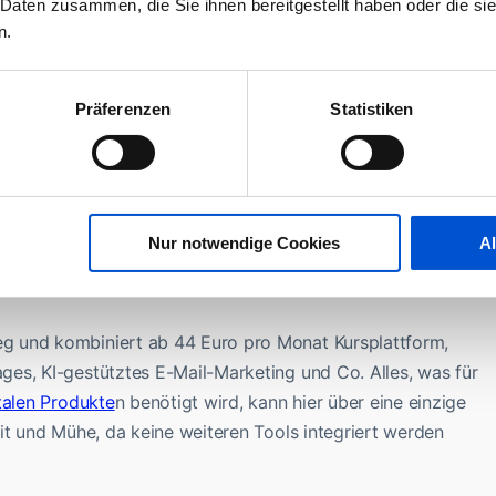
 Daten zusammen, die Sie ihnen bereitgestellt haben oder die s
n.
ktive Elemente wie Quizze
machen den Kurs lebendiger und
 dranzubleiben. Denn: Lernen soll auch Spaß machen!
Präferenzen
Statistiken
chnische Lösungen, die passen
en, braucht es die richtige Plattform. Plattformen wie Kajabi
was zur Erstellung, Verwaltung und zum Verkauf von Kursen
Nur notwendige Cookies
A
s, ohne tiefergehende Marketingkenntnisse, ihre Inhalte
n Kosten liegen hier meist zwischen 62 und 82 Euro.
g und kombiniert ab 44 Euro pro Monat Kursplattform,
es, KI-gestütztes E-Mail-Marketing und Co. Alles, was für
talen Produkte
n benötigt wird, kann hier über eine einzige
it und Mühe, da keine weiteren Tools integriert werden