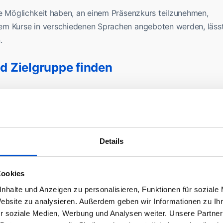
ne Möglichkeit haben, an einem Präsenzkurs teilzunehmen,
em Kurse in verschiedenen Sprachen angeboten werden, läss
.
nd Zielgruppe finden
folgreichen Online-Kurs? Die Zielgruppe genau kennen. Es ge
eichen soll. Sollen IT-Einsteiger angesprochen werden, die s
ichtet sich der Kurs an erfahrene Profis, die tiefer in bestim
 klar ist, wen der Kurs wirklich anspricht, desto genauer läs
Details
lnehmer zuschneiden.
Cookies
erladen sein. Es hilft enorm, den Stoff in kleine, leicht
n Inhalte eigentlich komplex und schwer verständlich sind.
nhalte und Anzeigen zu personalisieren, Funktionen für soziale
Website zu analysieren. Außerdem geben wir Informationen zu I
orträge kämpfen. Kleine Häppchen sind einfacher zu
r soziale Medien, Werbung und Analysen weiter. Unsere Partner