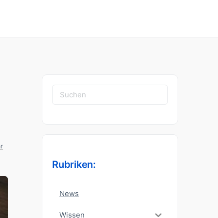
Suchen
nach:
r
Rubriken:
News
Wissen