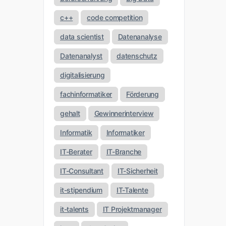
c++
code competition
data scientist
Datenanalyse
Datenanalyst
datenschutz
digitalisierung
fachinformatiker
Förderung
gehalt
Gewinnerinterview
Informatik
Informatiker
IT-Berater
IT-Branche
IT-Consultant
IT-Sicherheit
it-stipendium
IT-Talente
it-talents
IT Projektmanager