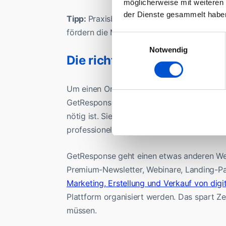
möglicherweise mit weiteren
der Dienste gesammelt habe
Tipp:
Praxisbeispiele, Übungen und
intera
fördern die Motivation, auch bis zum Ende
Einwilligungsauswahl
Notwendig
Die richtige Plattform: Te
Um einen Online-Kurs erfolgreich zu verkauf
GetResponse oder Podia decken alles ab, 
nötig ist. Sie ermöglichen es auch IT-Profi
professionell darzustellen. Die monatliche
GetResponse geht einen etwas anderen We
Premium-Newsletter, Webinare, Landing-Pag
Marketing, Erstellung und Verkauf von digi
Plattform organisiert werden. Das spart Ze
müssen.