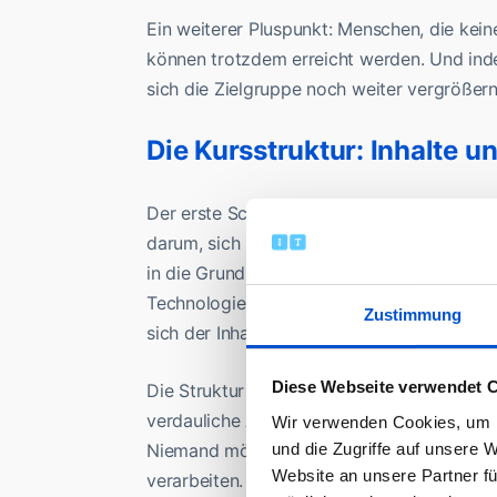
Ein weiterer Pluspunkt: Menschen, die kei
können trotzdem erreicht werden. Und ind
sich die Zielgruppe noch weiter vergrößern
Die Kursstruktur: Inhalte u
Der erste Schritt auf dem Weg zu einem er
darum, sich klarzumachen, wen der Kurs err
in die Grundlagen einarbeiten wollen, oder r
Technologien einsteigen möchten? Je besser
Zustimmung
sich der Inhalt auf die Bedürfnisse der Tei
Diese Webseite verwendet 
Die Struktur des Kurses sollte dabei nicht üb
verdauliche Abschnitte zu unterteilen, wen
Wir verwenden Cookies, um I
und die Zugriffe auf unsere 
Niemand möchte sich durch stundenlange V
Website an unsere Partner fü
verarbeiten.