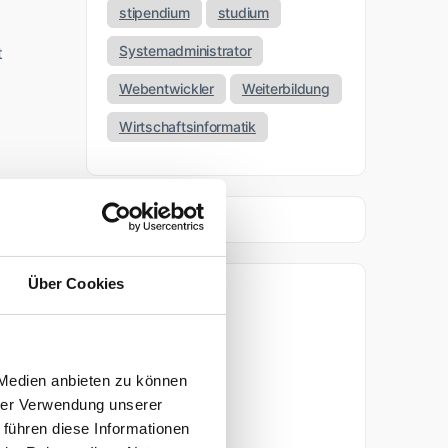
stipendium
studium
Systemadministrator
t
Webentwickler
Weiterbildung
Wirtschaftsinformatik
ht
ich
mte
st
Über Cookies
Archiv
April 2026
 Medien anbieten zu können
März 2026
hrer Verwendung unserer
 führen diese Informationen
November 2025