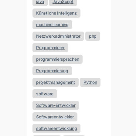
java
JavaScript
Künstliche Intelligenz
machine learning
Netzwerkadministrator
php
Programmierer
programmiersprachen
Programmierung
projektmanagement
Python
software
Software-Entwickler
Softwareentwickler
softwareentwicklung